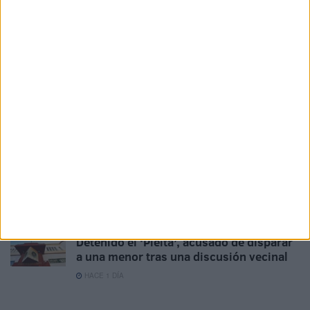
bolsa de Guardería
HACE 5 HORAS
Las imágenes virales sobre la crisis de
Ceuta que nunca ocurrieron
HACE 6 HORAS
El drama humanitario del Tarajal persiste
entre colchones, mantas y sueños rotos
HACE 6 HORAS
Proteger a niñas marroquíes: prioridad
ante los casos de violación y agresiones
HACE 6 HORAS
Detenido el ‘Pleita’, acusado de disparar
a una menor tras una discusión vecinal
HACE 1 DÍA