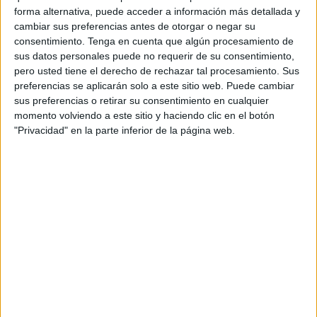
artificial.
forma alternativa, puede acceder a información más detallada y
cambiar sus preferencias antes de otorgar o negar su
Verificación con documento de identidad
.
consentimiento.
Tenga en cuenta que algún procesamiento de
sus datos personales puede no requerir de su consentimiento,
Consentimiento parental verificado
.
pero usted tiene el derecho de rechazar tal procesamiento. Sus
preferencias se aplicarán solo a este sitio web. Puede cambiar
El objetivo es lograr una clasificación de edades más
sus preferencias o retirar su consentimiento en cualquier
precisa y
evitar que los controles dependan
momento volviendo a este sitio y haciendo clic en el botón
"Privacidad" en la parte inferior de la página web.
únicamente de lo que cada usuario declara al crear su
cuenta
. Con estos datos, la empresa lanzará nuevos
sistemas que
limitarán la comunicación entre adultos y
menores
salvo que se trate de contactos que se conocen
en la vida real.
La compañía asegura que esta iniciativa marca “un
estándar que otras plataformas de juegos y redes sociales
deberían seguir” y se enmarca en su visión de ser un
espacio seguro para todas las edades.