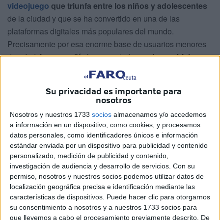
videojuego
que triunfa entre los niños y adolescentes
de la ciudad y que se ha convertido en una de las
plataformas digitales más populares del mundo.
Precisamente por esa enorme base de usuarios menores
de edad,
la compañía
ha anunciado un
plan ambicioso
para reforzar la
seguridad
y
proteger
a los más jóvenes
de los
depredadores sexuales
.
Su privacidad es importante para
nosotros
Un plan para blindar la seguridad en
Nosotros y nuestros 1733
socios
almacenamos y/o accedemos
2025
a información en un dispositivo, como cookies, y procesamos
datos personales, como identificadores únicos e información
estándar enviada por un dispositivo para publicidad y contenido
Roblox ha comunicado que,
antes de que termine 2025
,
personalizado, medición de publicidad y contenido,
extenderá un sistema de verificación de edad a todos los
investigación de audiencia y desarrollo de servicios.
Con su
usuarios que utilicen sus funciones de comunicación. Esta
permiso, nosotros y nuestros socios podemos utilizar datos de
medida combinará tres elementos clave:
localización geográfica precisa e identificación mediante las
características de dispositivos. Puede hacer clic para otorgarnos
Estimación facial de edad
mediante inteligencia
su consentimiento a nosotros y a nuestros 1733 socios para
que llevemos a cabo el procesamiento previamente descrito. De