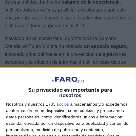
de esta entidad, ha hecho
balance de la experiencia
,
calificándola como “muy positiva” y destacando que este
año, por ahora, se han duplicado las atenciones respecto a
fechas anteriores, superando las 810.
Instalado en el recinto ferial durante toda la Semana
Grande, el Punto Violeta ha ofrecido
un espacio seguro
,
enfocado principalmente en la prevención de agresiones
sexuales y la difusión de información útil en caso de que
se produzca alguna situación de violencia machista.
Su privacidad es importante para
nosotros
Nosotros y nuestros 1733
socios
almacenamos y/o accedemos
a información en un dispositivo, como cookies, y procesamos
datos personales, como identificadores únicos e información
estándar enviada por un dispositivo para publicidad y contenido
personalizado, medición de publicidad y contenido,
investigación de audiencia y desarrollo de servicios.
Con su