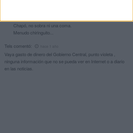
Supongo que no se publicará, pero yo me quedo a gusto.
Perico de los palotes
comentó:
hace 1 año
Chapó, no sobra ni una coma.
Menudo chiringuito...
Tels
comentó:
hace 1 año
Vaya gasto de dinero del Gobierno Central, punto violeta ,
ninguna información que no se pueda ver en Internet o a diario
en las noticias.