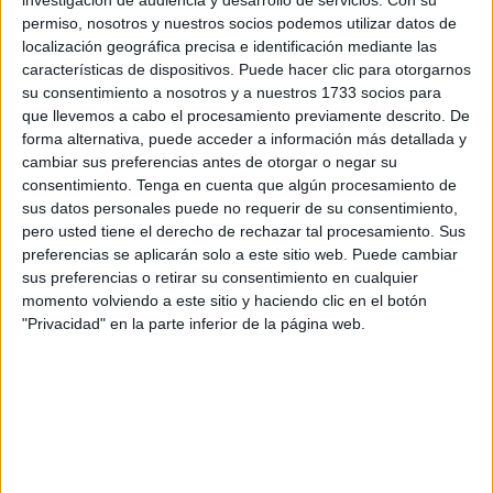
permiso, nosotros y nuestros socios podemos utilizar datos de
localización geográfica precisa e identificación mediante las
características de dispositivos. Puede hacer clic para otorgarnos
su consentimiento a nosotros y a nuestros 1733 socios para
Prevención, información
que llevemos a cabo el procesamiento previamente descrito. De
forma alternativa, puede acceder a información más detallada y
cambiar sus preferencias antes de otorgar o negar su
“Sobre todo ofrecemos
prevención, damos información
consentimiento.
Tenga en cuenta que algún procesamiento de
de qué hacer si ocurre una agresión, facilitamos teléfonos,
sus datos personales puede no requerir de su consentimiento,
protocolos de actuación, y sobre todo que la ciudadanía
pero usted tiene el derecho de rechazar tal procesamiento. Sus
preferencias se aplicarán solo a este sitio web. Puede cambiar
sepa que estamos aquí”, ha explicado Chacón.
sus preferencias o retirar su consentimiento en cualquier
momento volviendo a este sitio y haciendo clic en el botón
Aunque no se ha registrado ninguna denuncia por
"Privacidad" en la parte inferior de la página web.
agresiones sexuales
durante la feria, el equipo valora de
manera muy positiva el incremento del interés y la
implicación de la población.