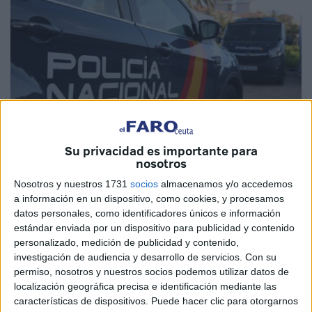
Su privacidad es importante para
nosotros
Imagen de archivo
Nosotros y nuestros 1731
socios
almacenamos y/o accedemos
a información en un dispositivo, como cookies, y procesamos
datos personales, como identificadores únicos e información
estándar enviada por un dispositivo para publicidad y contenido
La
Policía Nacional
ha desarticulado un grupo criminal
personalizado, medición de publicidad y contenido,
dedicado al
robo de vehículos
para su despiece y
investigación de audiencia y desarrollo de servicios.
Con su
posterior
venta en Marruecos
, tras una investigación
permiso, nosotros y nuestros socios podemos utilizar datos de
localización geográfica precisa e identificación mediante las
desarrollada en Madrid y Guadalajara. Según fuentes
características de dispositivos. Puede hacer clic para otorgarnos
policiales, los arrestados sustrajeron más de
50 coches
,