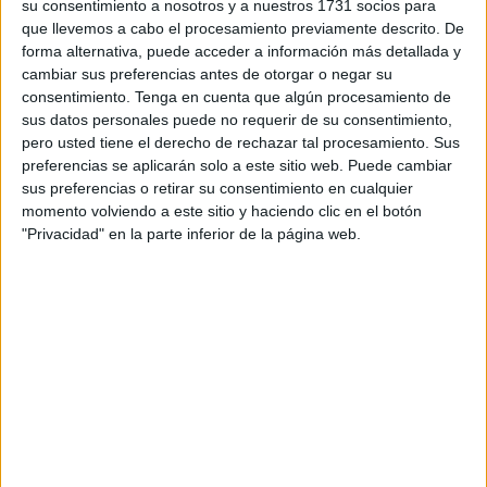
su consentimiento a nosotros y a nuestros 1731 socios para
que posteriormente eran despiezados en una nave
que llevemos a cabo el procesamiento previamente descrito. De
agrícola y enviados al país vecino.
forma alternativa, puede acceder a información más detallada y
cambiar sus preferencias antes de otorgar o negar su
El operativo culminó con la detención de
nueve
consentimiento.
Tenga en cuenta que algún procesamiento de
sus datos personales puede no requerir de su consentimiento,
personas
, entre ellas dos hermanos que lideraban la
pero usted tiene el derecho de rechazar tal procesamiento. Sus
organización. El grupo actuaba principalmente en
zonas
preferencias se aplicarán solo a este sitio web. Puede cambiar
de estacionamiento vacacional
, incluyendo áreas
sus preferencias o retirar su consentimiento en cualquier
cercanas al aeropuerto Adolfo Suárez-Madrid Barajas,
momento volviendo a este sitio y haciendo clic en el botón
"Privacidad" en la parte inferior de la página web.
donde robaban entre seis y diez vehículos a la semana.
Modus operandi: “enfriamiento” y
despiece
La red utilizaba un sistema meticuloso para evitar ser
detectada. Los vehículos robados eran trasladados a
zonas residenciales de Guadalajara
para permanecer
“enfriando” durante varios días, asegurando así que