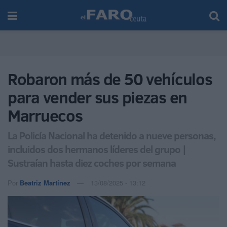
Robaron más de 50 vehículos
para vender sus piezas en
Marruecos
La Policía Nacional ha detenido a nueve personas,
incluidos dos hermanos líderes del grupo |
Sustraían hasta diez coches por semana
Por
Beatriz Martínez
13/08/2025 - 13:12