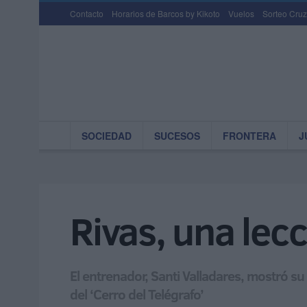
Contacto
Horarios de Barcos by Kikoto
Vuelos
Sorteo Cruz
SOCIEDAD
SUCESOS
FRONTERA
J
Rivas, una lec
El entrenador, Santi Valladares, mostró su
del ‘Cerro del Telégrafo’