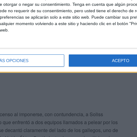
gunda se dieron circunstancias como las dos expulsiones,
e otorgar o negar su consentimiento.
Tenga en cuenta que algún proc
 goles que son de risa. Los goles fueron regalos
de no requerir de su consentimiento, pero usted tiene el derecho de r
referencias se aplicarán solo a este sitio web. Puede cambiar sus pref
enses más que de fútbol sala, y nosotros las que
alquier momento volviendo a este sitio y haciendo clic en el botón "Pri
 web.
suyos para próximos partido. “Tenemos que sentenciar los
año pasado, que tienes muchas ocasiones, juegas como
ectura correcta para llevarte el resultado a favor, esto
ÁS OPCIONES
ACEPTO
mos sabido competir” sentenció en técnico gallego.
scenso al imponerse, con contundencia, a Soliss
lo que enfrentó a dos equipos llamados a pelear por los
 se decantó claramente del lado de los gallegos, uno de