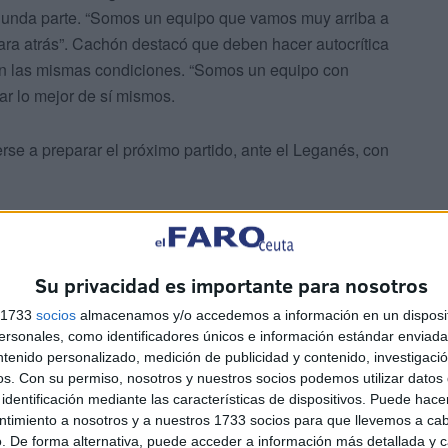
segunda parte. “Somos un equipo que vamos muy arriba a
ara atrás”. Cachón destacó que deben hacer autocrítica
 en las mismas condiciones. “Somos un equipo con
r lo mejor de sí mismos.
rse a preparar el próximo partido, ante el Leganés, con
Valladares, mostró cierto enfado tras la derrota ante el
 risa, de situaciones circenses”, declaró el técnico
Su privacidad es importante para nosotros
s 1733
socios
almacenamos y/o accedemos a información en un disposit
sonales, como identificadores únicos e información estándar enviada 
ntenido personalizado, medición de publicidad y contenido, investigaci
os.
Con su permiso, nosotros y nuestros socios podemos utilizar datos 
identificación mediante las características de dispositivos. Puede hacer
ntimiento a nosotros y a nuestros 1733 socios para que llevemos a ca
n todo momento “controlado, creo que no tiraron ninguna
. De forma alternativa, puede acceder a información más detallada y 