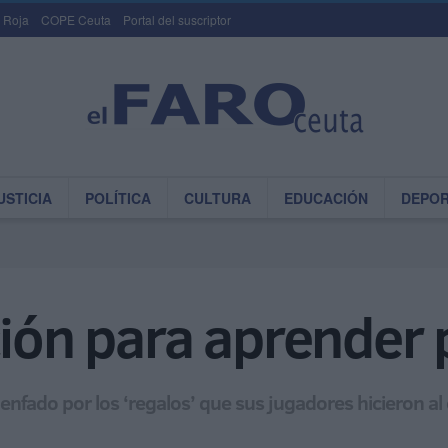
 Roja
COPE Ceuta
Portal del suscriptor
USTICIA
POLÍTICA
CULTURA
EDUCACIÓN
DEPO
ción para aprender 
 enfado por los ‘regalos’ que sus jugadores hicieron al