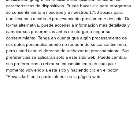
Con esta derrota se veía truncada la excelente racha de
características de dispositivos. Puede hacer clic para otorgarnos
su consentimiento a nosotros y a nuestros 1733 socios para
resultados de los blanquinegros, invictos en este 2013 con
que llevemos a cabo el procesamiento previamente descrito. De
cuatro victorias y un empate, una dinámica que le había
forma alternativa, puede acceder a información más detallada y
situado en el cuarto puesto, a seis puntos del segundo
cambiar sus preferencias antes de otorgar o negar su
clasificado, el CD Ategua.
consentimiento.
Tenga en cuenta que algún procesamiento de
sus datos personales puede no requerir de su consentimiento,
Pero ya decía el entrenador ceutí (que no estará en el
pero usted tiene el derecho de rechazar tal procesamiento. Sus
banquillo, sancionado con tres partidos por su expulsión
preferencias se aplicarán solo a este sitio web. Puede cambiar
en Orihuela) que lo complicado de los buenos resultados,
sus preferencias o retirar su consentimiento en cualquier
más que conseguirlos, es mantenerlos.
momento volviendo a este sitio y haciendo clic en el botón
Por tanto, el Ceutí recibirá esta tarde al último clasificado
"Privacidad" en la parte inferior de la página web.
con la intención de sumar tres puntos y recuperar así las
buenas sensaciones en un partido en donde, por números,
los unionistas son favoritos, ya que han ganado ocho
partidos de forma consecutiva en el 'Guillermo Molina'.
Enfrente un cuadro malagueño que agota sus cartuchos
para evitar el descenso de categoría, un 'farolillo rojo' que
ha estado hundido en el 'pozo' durante todo el