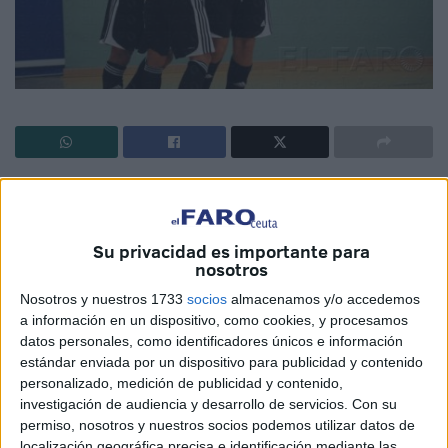
La UA Ceutí recibe esta tarde (18.00 h., 'Guillermo Molina')
al colista del Grupo 5 de 2ª B, el CD Manilva, rival propicio
para que los de José Carlos Ayala 'Chito' se quiten el mal
Su privacidad es importante para
nosotros
sabor de boda.
Nosotros y nuestros 1733
socios
almacenamos y/o accedemos
Los unionistas cayeron el pasado fin de semana en la
a información en un dispositivo, como cookies, y procesamos
pista del Aluprafe Orihuela por 5-0, un resultado excesivo
datos personales, como identificadores únicos e información
por lo visto en el terreno de juego, máxime cuando los
estándar enviada por un dispositivo para publicidad y contenido
personalizado, medición de publicidad y contenido,
caballas se quedaron sin marcar pese a ser el segundo
investigación de audiencia y desarrollo de servicios.
Con su
máximo anotador del grupo, sólo por detrás del líder, el
permiso, nosotros y nuestros socios podemos utilizar datos de
Nazareno.
localización geográfica precisa e identificación mediante las