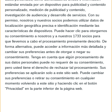
A través de una serie de fotografías la Comgeceu ha
estándar enviada por un dispositivo para publicidad y contenido
mostrado parte de lo que se vivió durante esta jornada
personalizado, medición de publicidad y contenido,
impartida por el Centro de Excelencia Contra Artefactos
investigación de audiencia y desarrollo de servicios.
Con su
Explosivos Improvisados (C-IED CoE).
permiso, nosotros y nuestros socios podemos utilizar datos de
localización geográfica precisa e identificación mediante las
Este seminario ha contado con participación de unidades
características de dispositivos. Puede hacer clic para otorgarnos
su consentimiento a nosotros y a nuestros 1733 socios para
de la Comandancia General de Ceuta, así como de la
que llevemos a cabo el procesamiento previamente descrito. De
Policía Nacional.
forma alternativa, puede acceder a información más detallada y
cambiar sus preferencias antes de otorgar o negar su
El
#RING7
ha organizado el I/25 Seminario
consentimiento.
Tenga en cuenta que algún procesamiento de
C-IED impartido por el Centro de Excelencia
sus datos personales puede no requerir de su consentimiento,
Contra Artefactos Explosivos Improvisados
pero usted tiene el derecho de rechazar tal procesamiento. Sus
(CoE C-IED) de
@NATO
en España, con
preferencias se aplicarán solo a este sitio web. Puede cambiar
participación de unidades de la
sus preferencias o retirar su consentimiento en cualquier
momento volviendo a este sitio y haciendo clic en el botón
#COMGECEU
y
"Privacidad" en la parte inferior de la página web.
@policia
@MCANA_ET
@EjercitoTierra
pic.twitter.com/cm57wLLhmx
— Comandancia General de Ceuta