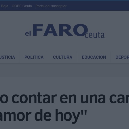
 Roja
COPE Ceuta
Portal del suscriptor
USTICIA
POLÍTICA
CULTURA
EDUCACIÓN
DEPO
o contar en una ca
 amor de hoy"