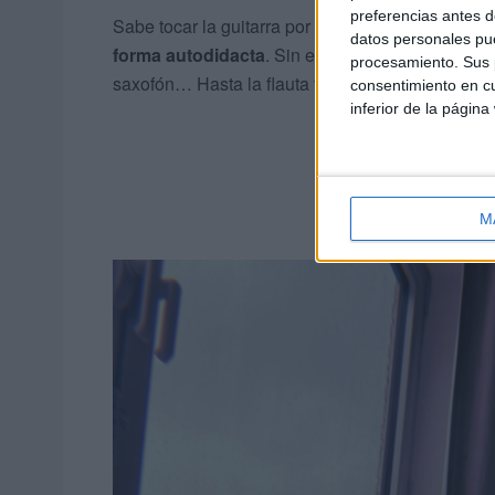
preferencias antes d
Sabe tocar la guitarra por la formación que recib
datos personales pue
forma autodidacta
. Sin embargo, desea tocar cua
procesamiento. Sus p
saxofón… Hasta la flauta travesera es bonita”, c
consentimiento en cu
inferior de la página
M