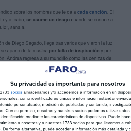
tendido sobre los nombres que le da a
cada canción
. El
fin y al cabo,
se asume un riesgo
cuando se conoce a
ulo”, señala.
n de Diego Segado, llega tras varios que vieron la luz
 se apartó de la música
por falta de inspiración
y por
ón, Andrea regresa a su mundillo como las cenizas del
Su privacidad es importante para nosotros
s 1733
socios
almacenamos y/o accedemos a información en un disposit
sonales, como identificadores únicos e información estándar enviada 
, pero reconoce que es próximo al pop. Sin embargo,
ntenido personalizado, medición de publicidad y contenido, investigaci
&B
. “No tiene nada que ver con lo que hago, pero es el
os.
Con su permiso, nosotros y nuestros socios podemos utilizar datos 
aría hacer ese tipo de música, pero, para eso, tendría
identificación mediante las características de dispositivos. Puede hacer
e de mucha preparación”, añade.
ntimiento a nosotros y a nuestros 1733 socios para que llevemos a ca
. De forma alternativa, puede acceder a información más detallada y 