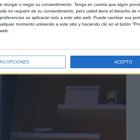
e otorgar o negar su consentimiento.
Tenga en cuenta que algún proc
ió durante dos años en el conservatorio y
el piano de
de no requerir de su consentimiento, pero usted tiene el derecho de r
lquier otro instrumento. “Aprendería todos. El violín, el
referencias se aplicarán solo a este sitio web. Puede cambiar sus pref
omenta.
alquier momento volviendo a este sitio y haciendo clic en el botón "Pri
 web.
ÁS OPCIONES
ACEPTO