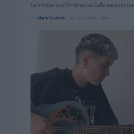
La artista local Andrea La Calle saca un 
Por
María Valverde
02/08/2025 - 08:00