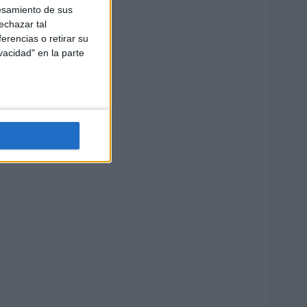
esamiento de sus
echazar tal
erencias o retirar su
vacidad" en la parte