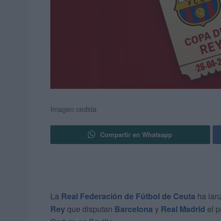
Imagen cedida
Compartir en Whatsapp
La
Real Federación de Fútbol de Ceuta
ha lanz
Rey
que disputan
Barcelona
y
Real Madrid
el p