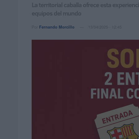
La territorial caballa ofrece esta experien
equipos del mundo
Por
Fernando Morcillo
13/04/2025 - 12:45