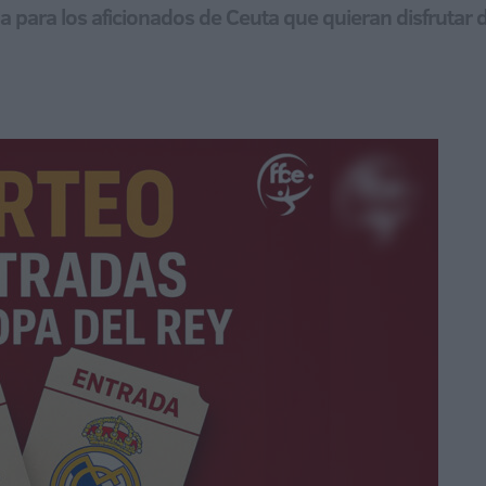
cia para los aficionados de Ceuta que quieran disfrutar d