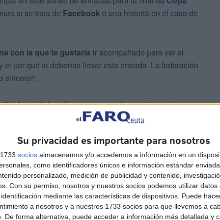
cipar en este sorteo de entradas para la final de
Copa
muro si se trata de
Facebook
o una historia en el caso de
a con la que te gustaría ir
acompañado para ver el
 el por qué te deberías llevar esta entrada. La federación
o sincero!”.
mite de participación
, ya que pueden realizar este
 condición: mencionar a personas distintas.
Su privacidad es importante para nosotros
s 1733
socios
almacenamos y/o accedemos a información en un disposit
sonales, como identificadores únicos e información estándar enviada 
 Rey que sortea la Real Federación de Fútbol de Ceuta
ntenido personalizado, medición de publicidad y contenido, investigaci
enga
en una de las dos redes sociales.
os.
Con su permiso, nosotros y nuestros socios podemos utilizar datos 
identificación mediante las características de dispositivos. Puede hacer
ntimiento a nosotros y a nuestros 1733 socios para que llevemos a ca
. De forma alternativa, puede acceder a información más detallada y 