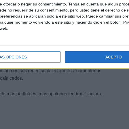
e otorgar o negar su consentimiento.
Tenga en cuenta que algún proc
de no requerir de su consentimiento, pero usted tiene el derecho de r
referencias se aplicarán solo a este sitio web. Puede cambiar sus pref
alquier momento volviendo a este sitio y haciendo clic en el botón "Pri
 web.
 en Facebook hay un comentario con 1.000 reacciones y en
 con 1.003 reacciones”.
ÁS OPCIONES
ACEPTO
estaca en sus redes sociales que los “comentarios
calificados.
to más participes, más opciones tendrás!”, aclara.