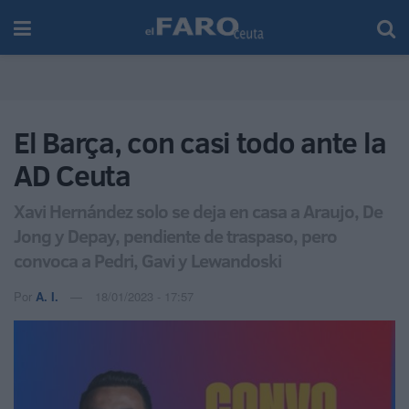
El Barça, con casi todo ante la
AD Ceuta
Xavi Hernández solo se deja en casa a Araujo, De
Jong y Depay, pendiente de traspaso, pero
convoca a Pedri, Gavi y Lewandoski
Por
A. I.
18/01/2023 - 17:57