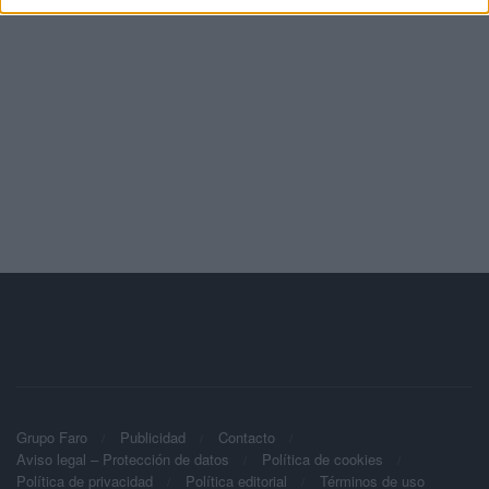
Grupo Faro
Publicidad
Contacto
Aviso legal – Protección de datos
Política de cookies
Política de privacidad
Política editorial
Términos de uso