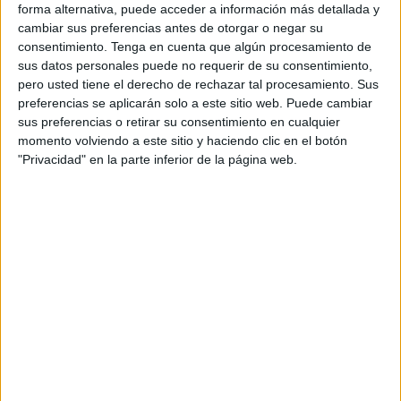
Imagen cedida
forma alternativa, puede acceder a información más detallada y
cambiar sus preferencias antes de otorgar o negar su
consentimiento.
Tenga en cuenta que algún procesamiento de
sus datos personales puede no requerir de su consentimiento,
pero usted tiene el derecho de rechazar tal procesamiento. Sus
El Fútbol Club Barcelona ha hecho oficial la convocatoria
preferencias se aplicarán solo a este sitio web. Puede cambiar
para el partido de octavos de final de
Copa del Rey
ante
sus preferencias o retirar su consentimiento en cualquier
la
AD Ceuta
. Xavi Hernández, entrenador azulgrana, va
momento volviendo a este sitio y haciendo clic en el botón
con todo ante los
caballas
. De hecho incluye en la lista a
"Privacidad" en la parte inferior de la página web.
Pedri, que era duda y solo se deja en Barcelona a Ronald
Araujo, con molestias, a Frenkie de Jong y a Memphis
Depay, delantero que podría estar viviendo sus últimas
horas como culé.
La lista completa de los futbolistas que estarán en el
'Alfonso Murube'
es la siguiente: Ter Steguen, Héctor
Bellerín, Sergio Busquets, Ousmane Dembelé, Pedri,
Lewandoski, Ansu Fati, Ferrán Torres, Iñaki Peña,
Christensen, Marcos Alonso, Jordi Alba, Franck Kessie,