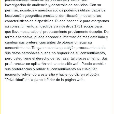
de última hora.
investigación de audiencia y desarrollo de servicios.
Con su
permiso, nosotros y nuestros socios podemos utilizar datos de
Después de su largo viaje desde Oriente, han tenido dos
localización geográfica precisa e identificación mediante las
destinos previos a su gran recorrido por la ciudad. Han
características de dispositivos. Puede hacer clic para otorgarnos
visitado los dos escenarios en los que se han dado cita
su consentimiento a nosotros y a nuestros 1731 socios para
con la cálida acogida de las distintas familias que los han
que llevemos a cabo el procesamiento previamente descrito. De
forma alternativa, puede acceder a información más detallada y
recibido con las puertas abiertas de par en par.
cambiar sus preferencias antes de otorgar o negar su
consentimiento.
Tenga en cuenta que algún procesamiento de
Bajo un tenue sol, niños y padres se han congregado en
sus datos personales puede no requerir de su consentimiento,
fila para formar un pasillo de bienvenida en la
Iglesia de
pero usted tiene el derecho de rechazar tal procesamiento. Sus
África
. Baltasar, Melchor y Gaspar han rondado la zona a
preferencias se aplicarán solo a este sitio web. Puede cambiar
la entrada del templo con sus pajes. Telas rojas, doradas y
sus preferencias o retirar su consentimiento en cualquier
momento volviendo a este sitio y haciendo clic en el botón
azules con llamativas purpurinas en la cara se han
"Privacidad" en la parte inferior de la página web.
entremezclado con los brazos extendidos de los niños que
han recogido entre sus manos obsequios. Algunos de los
asistentes incluso se han hecho ‘selfies’ con Sus
Majestades.