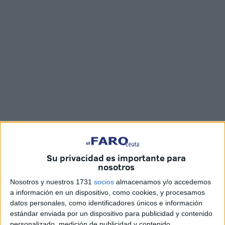
Fotos y vídeo: Óscar Román
Su privacidad es importante para
nosotros
Los tres
Reyes Magos
tienen un arduo sábado por
Nosotros y nuestros 1731
socios
almacenamos y/o accedemos
delante en esta fecha tan señalada. Ya temprano por la
a información en un dispositivo, como cookies, y procesamos
mañana, han transitado por las calles de Ceuta para estar
datos personales, como identificadores únicos e información
cerca de los
niños
y, sobre todo, para atender sus deseos
estándar enviada por un dispositivo para publicidad y contenido
personalizado, medición de publicidad y contenido,