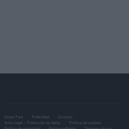
Grupo Faro
Publicidad
Contacto
Aviso legal – Protección de datos
Política de cookies
Política de privacidad
Política editorial
Términos de uso