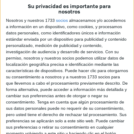
(Bélgica) con la ayuda de un compinche que lo trasladó en
Su privacidad es importante para
un helicóptero robado en una de las fugas más mediáticas
nosotros
y profesionales que se han conocido.
Pero es también
Nosotros y nuestros 1733
socios
almacenamos y/o accedemos
uno de los tres sicarios detenidos por la Policía
a información en un dispositivo, como cookies, y procesamos
Nacional en las inmediaciones del edificio El Regajo
,
datos personales, como identificadores únicos e información
estándar enviada por un dispositivo para publicidad y contenido
en la barriada de
Benítez, en la noche del pasado
personalizado, medición de publicidad y contenido,
viernes
. Tan famosa fue su fuga que su hazaña queda
investigación de audiencia y desarrollo de servicios.
Con su
recogida en múltiples informaciones de la época e incluso
permiso, nosotros y nuestros socios podemos utilizar datos de
tiene una entrada en Wikipedia. Desde este mismo lunes
localización geográfica precisa e identificación mediante las
características de dispositivos. Puede hacer clic para otorgarnos
permanece en prisión provisional a la espera de juicio,
su consentimiento a nosotros y a nuestros 1733 socios para
acusado de un rosario de delitos que comprenden desde
que llevemos a cabo el procesamiento previamente descrito. De
un intento de secuestro hasta atentado contra la Policía
forma alternativa, puede acceder a información más detallada y
Nacional y lesiones varias. El titular del Juzgado de
cambiar sus preferencias antes de otorgar o negar su
consentimiento.
Tenga en cuenta que algún procesamiento de
Instrucción número 5 ordenó su entrada en la cárcel de
sus datos personales puede no requerir de su consentimiento,
Mendizábal.
pero usted tiene el derecho de rechazar tal procesamiento. Sus
preferencias se aplicarán solo a este sitio web. Puede cambiar
Esto de los secuestros no es ajeno al perfil que presenta
sus preferencias o retirar su consentimiento en cualquier
Benallal. Como tampoco lo son las escapadas ya que a
momento volviendo a este sitio y haciendo clic en el botón