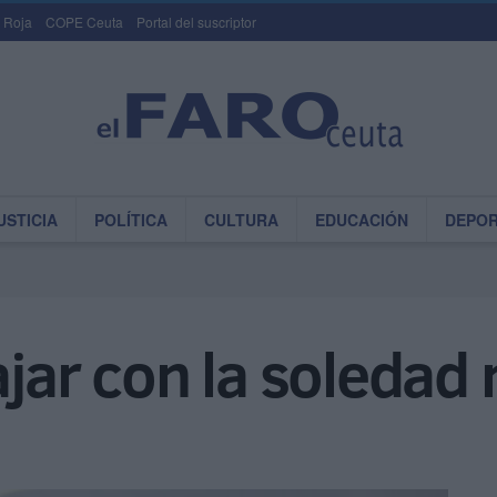
 Roja
COPE Ceuta
Portal del suscriptor
USTICIA
POLÍTICA
CULTURA
EDUCACIÓN
DEPO
bajar con la soleda