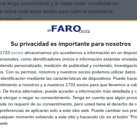
ue tenga conocimiento y la ‘mesa radar’ constituida no
 reúna cada equis tiempo para cubrir el expediente,
 ha formado.
Su privacidad es importante para nosotros
s 1733
socios
almacenamos y/o accedemos a información en un disposit
sonales, como identificadores únicos e información estándar enviada 
ará en su capacidad para hacer aflorar con tino y
ntenido personalizado, medición de publicidad y contenido, investigaci
os.
Con su permiso, nosotros y nuestros socios podemos utilizar datos 
quen.
identificación mediante las características de dispositivos. Puede hacer
ntimiento a nosotros y a nuestros 1733 socios para que llevemos a ca
. De forma alternativa, puede acceder a información más detallada y 
e otorgar o negar su consentimiento.
Tenga en cuenta que algún proc
de no requerir de su consentimiento, pero usted tiene el derecho de r
referencias se aplicarán solo a este sitio web. Puede cambiar sus pref
alquier momento volviendo a este sitio y haciendo clic en el botón "Pri
 web.