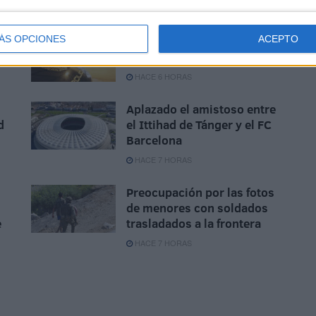
ÁS OPCIONES
ACEPTO
Disparos en el Príncipe y un
herido por arma blanca
HACE 6 HORAS
Aplazado el amistoso entre
d
el Ittihad de Tánger y el FC
Barcelona
HACE 7 HORAS
Preocupación por las fotos
de menores con soldados
e
trasladados a la frontera
HACE 7 HORAS