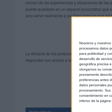
común de las experiencias y situaciones de las q
puede quedarse en un espacio burocrático que se
sino servir realmente a los fines para los que se
Nosotros y nuestro
procesamos datos per
La eficacia de los protocolos elaborados se prob
para publicidad y co
desarrollo de servici
responder con acierto a los casos que se identifi
geográfica precisa e 
otorgarnos su conse
previamente descrito
preferencias antes d
datos personales pue
procesamiento. Sus p
consentimiento en cu
inferior de la página