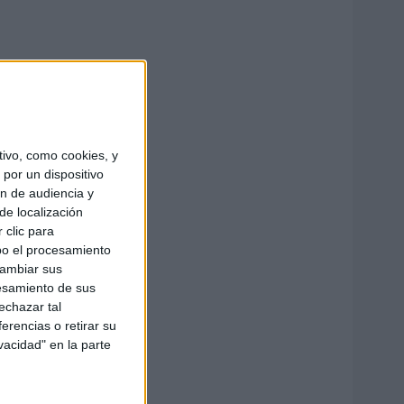
ivo, como cookies, y
por un dispositivo
ón de audiencia y
de localización
 clic para
bo el procesamiento
cambiar sus
esamiento de sus
echazar tal
erencias o retirar su
vacidad" en la parte