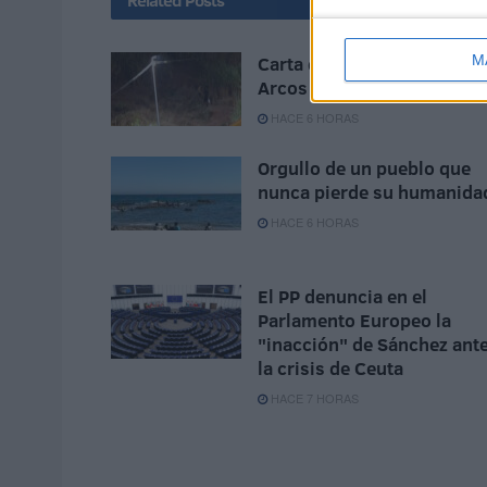
Related
Posts
M
Carta de los vecinos de
Arcos Quebrados
HACE 6 HORAS
Orgullo de un pueblo que
nunca pierde su humanida
HACE 6 HORAS
El PP denuncia en el
Parlamento Europeo la
"inacción" de Sánchez ant
la crisis de Ceuta
HACE 7 HORAS