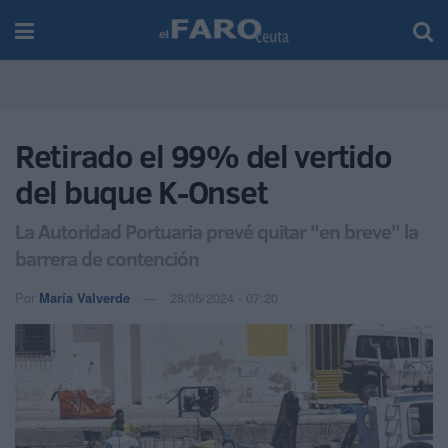
Retirado el 99% del vertido
del buque K-Onset
La Autoridad Portuaria prevé quitar "en breve" la
barrera de contención
Por
María Valverde
28/05/2024 - 07:20