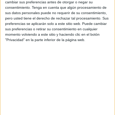
encuentra más manchados de hidrocarburos.
cambiar sus preferencias antes de otorgar o negar su
consentimiento.
Tenga en cuenta que algún procesamiento de
“Es para, si con el cambio de las mareas, sale algo más,
sus datos personales puede no requerir de su consentimiento,
pero usted tiene el derecho de rechazar tal procesamiento. Sus
pero prácticamente ya se están apartando los medios y se
preferencias se aplicarán solo a este sitio web. Puede cambiar
está normalizando la situación”, explica Cristina Molino,
sus preferencias o retirar su consentimiento en cualquier
responsable de
Medio Ambiente
y Sostenibilidad en la
momento volviendo a este sitio y haciendo clic en el botón
entidad.
"Privacidad" en la parte inferior de la página web.
Así, tras un mes, el trabajo baja el ritmo y tan solo quedan
varias funciones para garantizar que el vertido queda
completamente controlado y eliminado. Durante este
periodo la actividad del Puerto no se ha visto afectada,
según Molino.
Aún continúan labores de limpieza por la plantilla de
operarios de la institución. Este grupo de profesionales
habitualmente desempeña funciones de vigilancia para
detectar cualquier derrame imprevisto de combustible.