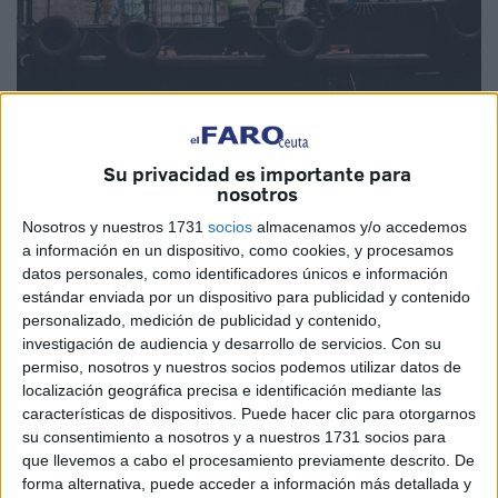
Imagen de archivo
Su privacidad es importante para
nosotros
Nosotros y nuestros 1731
socios
almacenamos y/o accedemos
a información en un dispositivo, como cookies, y procesamos
Está retirado el 99% del fuel derramado en el muelle Alfau
datos personales, como identificadores únicos e información
tras un incidente en el buque K-Onset.
La Autoridad
estándar enviada por un dispositivo para publicidad y contenido
Portuaria
de Ceuta calcula que ya están por finalizar las
personalizado, medición de publicidad y contenido,
investigación de audiencia y desarrollo de servicios.
Con su
labores, razón por la que “en breve” se prescindirá de la
permiso, nosotros y nuestros socios podemos utilizar datos de
barrera de contención.
localización geográfica precisa e identificación mediante las
características de dispositivos. Puede hacer clic para otorgarnos
Aún continuará presente la de absorción para cualquier
su consentimiento a nosotros y a nuestros 1731 socios para
resto que pueda flotar aún en el agua. El Puerto mantendrá
que llevemos a cabo el procesamiento previamente descrito. De
la evaluación del estado de la zona para actuar si se
forma alternativa, puede acceder a información más detallada y