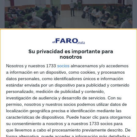
Su privacidad es importante para
nosotros
Imagen de archivo
Nosotros y nuestros 1733
socios
almacenamos y/o accedemos
a información en un dispositivo, como cookies, y procesamos
datos personales, como identificadores únicos e información
estándar enviada por un dispositivo para publicidad y contenido
personalizado, medición de publicidad y contenido,
La Olimpiada se Física
celebrada este viernes en Ceuta
investigación de audiencia y desarrollo de servicios.
Con su
ya tiene sus
resultados
, con tres clasificados, uno del
IES
permiso, nosotros y nuestros socios podemos utilizar datos de
Luis de Camoens
y los otros dos del IES Siete Colinas.
localización geográfica precisa e identificación mediante las
características de dispositivos. Puede hacer clic para otorgarnos
De acuerdo con la información ofrecida por parte de los
su consentimiento a nosotros y a nuestros 1733 socios para
que llevemos a cabo el procesamiento previamente descrito. De
organizadores, el primer clasificado ha sido Nicolás García
forma alternativa, puede acceder a información más detallada y