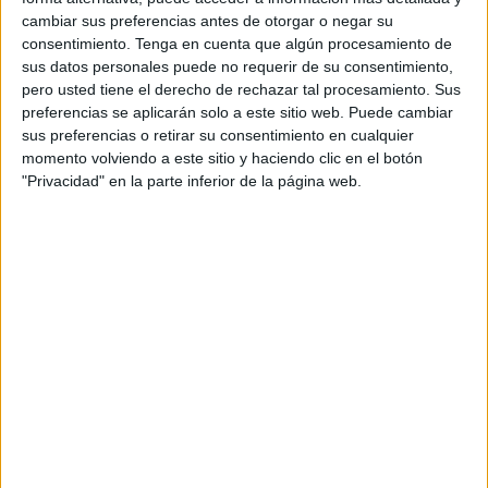
León, del IES Luis de Camoens, la segunda clasificada ha
cambiar sus preferencias antes de otorgar o negar su
sido Marina Godino Fernández, del IES Siete Colinas.
consentimiento.
Tenga en cuenta que algún procesamiento de
Mientras que la tercera clasificada ha sido María Pérez
sus datos personales puede no requerir de su consentimiento,
pero usted tiene el derecho de rechazar tal procesamiento. Sus
Sempere, también del IES Siete Colinas.
preferencias se aplicarán solo a este sitio web. Puede cambiar
sus preferencias o retirar su consentimiento en cualquier
Como todos los años, este 2025 se ha llevado a cabo la
momento volviendo a este sitio y haciendo clic en el botón
fase local de la Olimpiada de Física en la ciudad
"Privacidad" en la parte inferior de la página web.
autónoma con la participación de 60 alumnos matriculados
en la asignatura de Física de segundo curso de
Bachillerato de los institutos Camoens, Siete Colinas,
Abyla, Clara Campoamor y Colegio San Agustín.
¿Cómo ha sido la prueba?
La prueba ha consistido en una serie de ejercicios en base
a los niveles de segundo de Bachillerato previamente
adquiridos por el alumnado y se realizó presencialmente
en el salón de actos del IES Luis de Camoens" con una