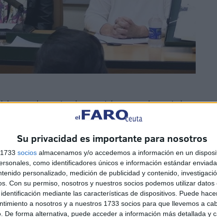
s labores sobre series documentales que se han estado
 de restauración del patrimonio documental de la ciudad
s ceutíes y curiosos a “estas maravillas restauradas en el
Su privacidad es importante para nosotros
s 1733
socios
almacenamos y/o accedemos a información en un disposit
sonales, como identificadores únicos e información estándar enviada 
ntenido personalizado, medición de publicidad y contenido, investigaci
os.
Con su permiso, nosotros y nuestros socios podemos utilizar datos 
identificación mediante las características de dispositivos. Puede hacer
ntimiento a nosotros y a nuestros 1733 socios para que llevemos a ca
. De forma alternativa, puede acceder a información más detallada y 