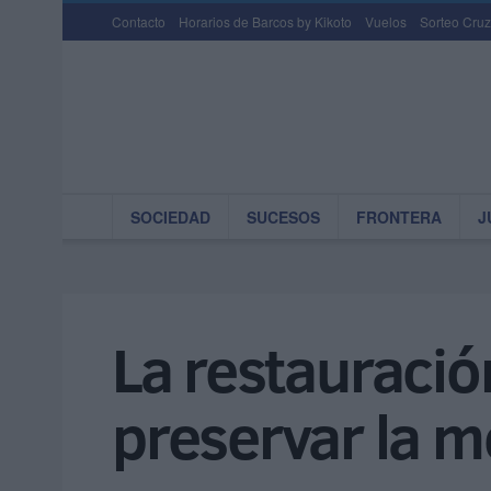
Contacto
Horarios de Barcos by Kikoto
Vuelos
Sorteo Cruz
SOCIEDAD
SUCESOS
FRONTERA
J
La restauraci
preservar la m