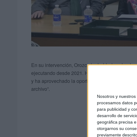
En su intervención, Orozco ha hablado sobre la
ejecutando desde 2021. Ha destacado el proceso
y ha aprovechado la oportunidad para invitar a lo
archivo”.
Nosotros y nuestro
procesamos datos per
para publicidad y co
desarrollo de servici
geográfica precisa e 
otorgarnos su conse
previamente descrito