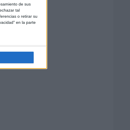
esamiento de sus
echazar tal
erencias o retirar su
vacidad" en la parte