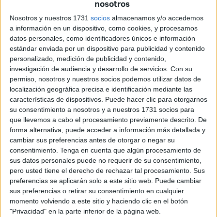
nosotros
ceutíes, se opte por descalificar las reclamaciones
Nosotros y nuestros 1731
socios
almacenamos y/o accedemos
legítimas de pacientes, médicos y ciudadanos.
a información en un dispositivo, como cookies, y procesamos
datos personales, como identificadores únicos e información
1. La realidad de las listas de espera
estándar enviada por un dispositivo para publicidad y contenido
personalizado, medición de publicidad y contenido,
y cierre de agendas
investigación de audiencia y desarrollo de servicios.
Con su
permiso, nosotros y nuestros socios podemos utilizar datos de
localización geográfica precisa e identificación mediante las
Lopera ha asegurado que el INGESA no cierra agendas y
características de dispositivos. Puede hacer clic para otorgarnos
que las listas de espera son de apenas cinco días en
su consentimiento a nosotros y a nuestros 1731 socios para
especialidades como Traumatología. Esto es falso. Los
que llevemos a cabo el procesamiento previamente descrito. De
ceutíes llevan años enfrentando retrasos injustificados y
forma alternativa, puede acceder a información más detallada y
citas que nunca llegan. Los pacientes están esperando
cambiar sus preferencias antes de otorgar o negar su
consentimiento.
Tenga en cuenta que algún procesamiento de
hasta más de un año para ver a un especialista, mientras
sus datos personales puede no requerir de su consentimiento,
se les dice que "ya les llamarán". Esta es la verdadera
pero usted tiene el derecho de rechazar tal procesamiento. Sus
realidad que vivimos en Ceuta, una realidad que el señor
preferencias se aplicarán solo a este sitio web. Puede cambiar
Lopera ignora o quiere ocultar desde su despacho.
sus preferencias o retirar su consentimiento en cualquier
momento volviendo a este sitio y haciendo clic en el botón
"Privacidad" en la parte inferior de la página web.