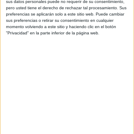
sus datos personales puede no requerir de su consentimiento,
fase crítica, los vecinos de Ceuta deben dar un paso al
pero usted tiene el derecho de rechazar tal procesamiento. Sus
preferencias se aplicarán solo a este sitio web. Puede cambiar
frente.
sus preferencias o retirar su consentimiento en cualquier
momento volviendo a este sitio y haciendo clic en el botón
Es fundamental, por ejemplo, recordar que la vacunación
"Privacidad" en la parte inferior de la página web.
antirrábica anual no es solo un trámite, sino una obligación
legal y sanitaria que, además, la Ciudad ofrece de forma
gratuita para perros, gatos y hurones.
Asimismo, la colaboración vecinal es vital ante cualquier
irregularidad que deba ser comunicada para que las
autoridades puedan actuar lo más rápido posible y con las
herramientas necesarias.
A esto hay que sumarle que el cumplimiento de las normas
de convivencia en espacios públicos se vuelve ahora más
estricto y necesario que nunca. Todos los animales deben
circular acompañados por sus propietarios y sujetos
mediante una correa no extensible, portando además la