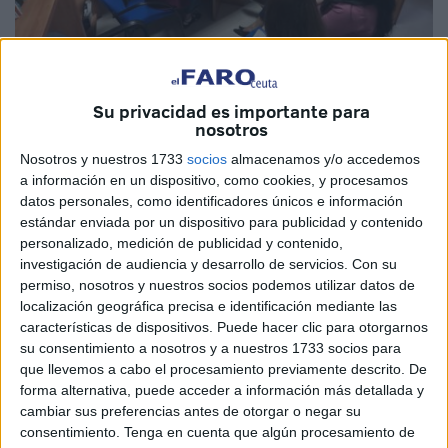
Imagen cedida
Su privacidad es importante para
nosotros
Nosotros y nuestros 1733
socios
almacenamos y/o accedemos
La Ciudad Autónoma de Ceuta ha reaccionado con
a información en un dispositivo, como cookies, y procesamos
celeridad ante la confirmación de un foco de rabia, el más
datos personales, como identificadores únicos e información
reciente. Como era de esperar se ha activado de manera
estándar enviada por un dispositivo para publicidad y contenido
personalizado, medición de publicidad y contenido,
inmediata el Nivel de Alerta 1, además de constituir un
investigación de audiencia y desarrollo de servicios.
Con su
Grupo de Apoyo Técnico que coordina a las fuerzas de
permiso, nosotros y nuestros socios podemos utilizar datos de
seguridad y servicios sanitarios. De esta manera, la
localización geográfica precisa e identificación mediante las
Administración está cumpliendo con lo que está
características de dispositivos. Puede hacer clic para otorgarnos
su consentimiento a nosotros y a nuestros 1733 socios para
establecido en el Plan de Contingencia nacional.
que llevemos a cabo el procesamiento previamente descrito. De
forma alternativa, puede acceder a información más detallada y
Pero, ante este tipo de situaciones, también hay que hacer
cambiar sus preferencias antes de otorgar o negar su
hincapié en que el éxito de estas medidas depende en
consentimiento.
Tenga en cuenta que algún procesamiento de
gran medida de la respuesta ciudadana. Y es que en esta