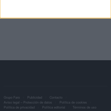
Grupo Faro
Publicidad
Contacto
Aviso legal – Protección de datos
Política de cookies
Política de privacidad
Política editorial
Términos de uso