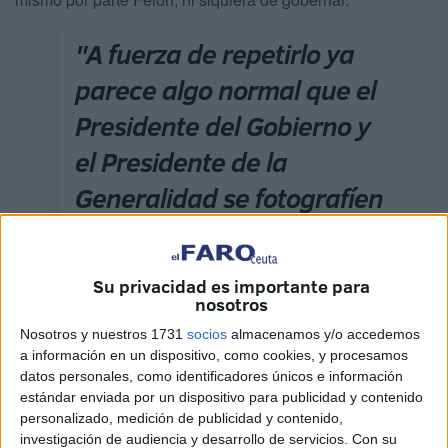
"A fuerza de repetirlo ya
parece algo normal que el
Presidente del Gobierno y
el Presidente de la
Generalidad se fotografíen
con la bandera de España
y la de la región catalana
Su privacidad es importante para
situadas a la par"
nosotros
Nosotros y nuestros 1731
socios
almacenamos y/o accedemos
El tal Sánchez, siempre se ha preocupado de que las
a información en un dispositivo, como cookies, y procesamos
relaciones bilaterales con los presidentes de la
datos personales, como identificadores únicos e información
estándar enviada por un dispositivo para publicidad y contenido
Generalidad de Cataluña tengan el protocolo de dos
personalizado, medición de publicidad y contenido,
mandatarios de naciones independientes, con bandera y
investigación de audiencia y desarrollo de servicios.
Con su