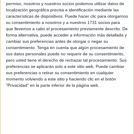
pase de revista a la policía autonómica, como si ésta fuera
permiso, nosotros y nuestros socios podemos utilizar datos de
el ejército de Cataluña. Esto se integra en la idea de
localización geográfica precisa e identificación mediante las
características de dispositivos. Puede hacer clic para otorgarnos
proclamar antes que tarde la plurinacionalidad de España,
su consentimiento a nosotros y a nuestros 1731 socios para
e incluso aún más esperpéntico la confederación de las
que llevemos a cabo el procesamiento previamente descrito. De
naciones de España, institución mediante la cual
forma alternativa, puede acceder a información más detallada y
volveríamos a la I República, con tan desgraciado
cambiar sus preferencias antes de otorgar o negar su
consentimiento.
Tenga en cuenta que algún procesamiento de
resultado. Pero el Felón, lo hace cada vez que va a
sus datos personales puede no requerir de su consentimiento,
Cataluña o si alguno de los presidentes de la Generalidad
pero usted tiene el derecho de rechazar tal procesamiento. Sus
acude a la Moncloa. A fuerza de repetirlo ya parece algo
preferencias se aplicarán solo a este sitio web. Puede cambiar
normal que el Presidente del Gobierno y el Presidente de
sus preferencias o retirar su consentimiento en cualquier
momento volviendo a este sitio y haciendo clic en el botón
la Generalidad se fotografíen con la bandera de España y
"Privacidad" en la parte inferior de la página web.
la de la región catalana situadas a la par. Y esto es una
auténtica aberración. Pero nadie se lo ha criticado al
Presidente, que con su discurso habitual considera que de
este modo al tigre separatista no le crecerán las garras y
ayudará a la concordia. El pacto fiscal se encuadra en la
misma política de cesiones.