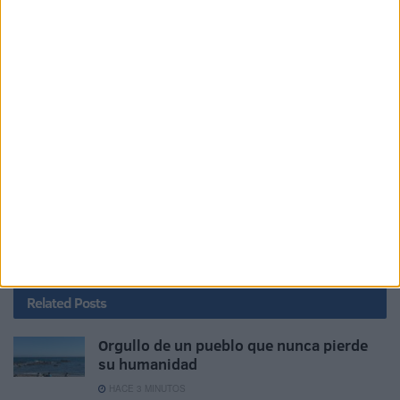
ningún control y de forma totalmente arbitraria y carente de
la más mínima transparencia. ¿No es una rotura flagrante
del ordenamiento constitucional? ¿No Hubiera sido
necesaria la llamada del Rey al Presidente del TC, Conde
Pumpido, para que no continuase enfrentándose al T.
Supremo y rectificando sus sentencias sin basarse en la
falta de garantías constitucionales?, porque si no, ¿quién
ha de hacerlo?
Mientras nos entretendremos con la bicicleta, la enésima
gracieta del Felón.
Related
Posts
Orgullo de un pueblo que nunca pierde
su humanidad
HACE 3 MINUTOS