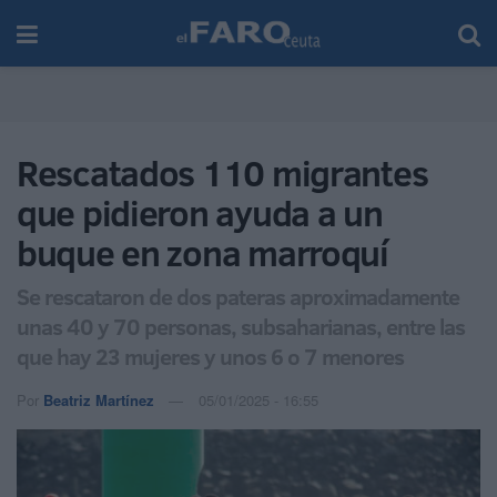
Rescatados 110 migrantes
que pidieron ayuda a un
buque en zona marroquí
Se rescataron de dos pateras aproximadamente
unas 40 y 70 personas, subsaharianas, entre las
que hay 23 mujeres y unos 6 o 7 menores
Por
Beatriz Martínez
05/01/2025 - 16:55