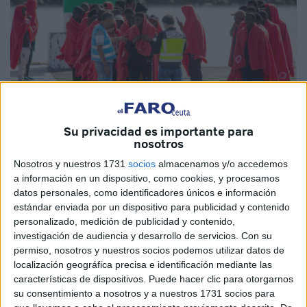
Su privacidad es importante para
nosotros
EFE
Nosotros y nuestros 1731
socios
almacenamos y/o accedemos
a información en un dispositivo, como cookies, y procesamos
datos personales, como identificadores únicos e información
estándar enviada por un dispositivo para publicidad y contenido
personalizado, medición de publicidad y contenido,
Este sábado, Salvamento Marítimo ha llevado a cabo una
investigación de audiencia y desarrollo de servicios.
Con su
permiso, nosotros y nuestros socios podemos utilizar datos de
operación de rescate en la que han sido salvadas
localización geográfica precisa e identificación mediante las
alrededor de 110 personas que viajaban en dos pateras en
características de dispositivos. Puede hacer clic para otorgarnos
aguas cercanas a la zona SAR marroquí. El aviso fue
su consentimiento a nosotros y a nuestros 1731 socios para
recibido poco antes de las 6:00 horas de la mañana por