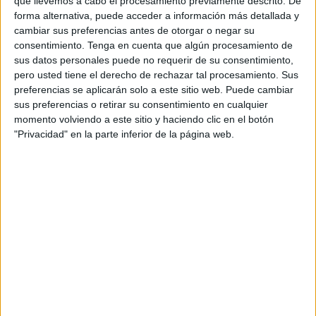
que llevemos a cabo el procesamiento previamente descrito. De
parte del buque 'Milos', que se encontraba en la zona y
forma alternativa, puede acceder a información más detallada y
cambiar sus preferencias antes de otorgar o negar su
había sido solicitado por los ocupantes de las
consentimiento.
Tenga en cuenta que algún procesamiento de
embarcaciones en apuros.
sus datos personales puede no requerir de su consentimiento,
pero usted tiene el derecho de rechazar tal procesamiento. Sus
El buque 'Milos' informó que dos pateras se encontraban a
preferencias se aplicarán solo a este sitio web. Puede cambiar
su costado y que sus ocupantes necesitaban ayuda
sus preferencias o retirar su consentimiento en cualquier
urgente. El Servicio de Salvamento Marítimo español, al
momento volviendo a este sitio y haciendo clic en el botón
"Privacidad" en la parte inferior de la página web.
tratarse de una zona SAR marroquí (siglas en inglés de
‘Search and Rescue’, o Búsqueda y Rescate), informó a
las autoridades marroquíes sobre la situación. Debido a la
falta de recursos disponibles por parte de Marruecos para
atender la emergencia, el rescate fue solicitado
oficialmente a las autoridades españolas, quienes
asumieron la operación.