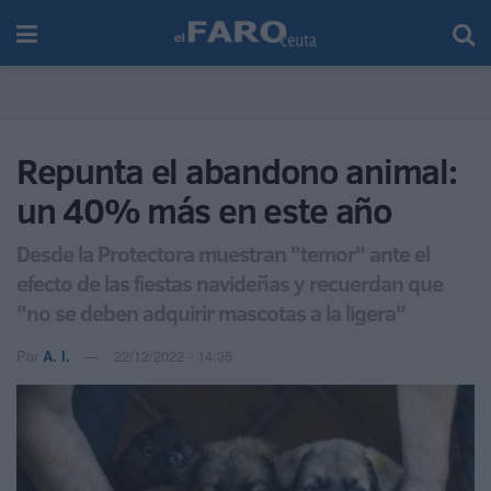
Repunta el abandono animal:
un 40% más en este año
Desde la Protectora muestran "temor" ante el
efecto de las fiestas navideñas y recuerdan que
"no se deben adquirir mascotas a la ligera"
Por
A. I.
22/12/2022 - 14:35