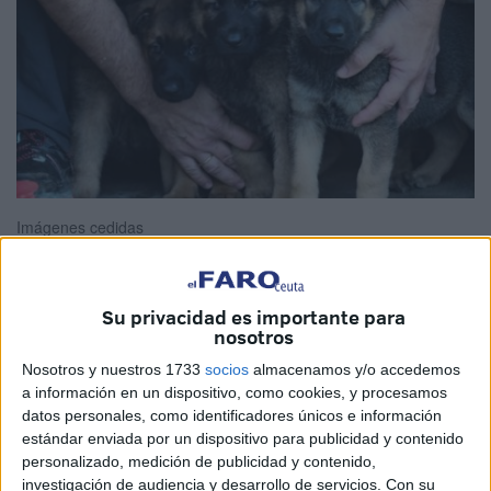
Imágenes cedidas
Su privacidad es importante para
El abandono de animales en Ceuta continúa
nosotros
incrementándose y en 2022 habría ascendido un 40%. Así
Nosotros y nuestros 1733
socios
almacenamos y/o accedemos
lo aseguran desde
la Protectora de animales y plantas
a información en un dispositivo, como cookies, y procesamos
datos personales, como identificadores únicos e información
de la ciudad autónoma, que se muestra muy preocupada
estándar enviada por un dispositivo para publicidad y contenido
por la incidencia que pueda tener la
Navidad
en el número
personalizado, medición de publicidad y contenido,
de animales errantes.
investigación de audiencia y desarrollo de servicios.
Con su