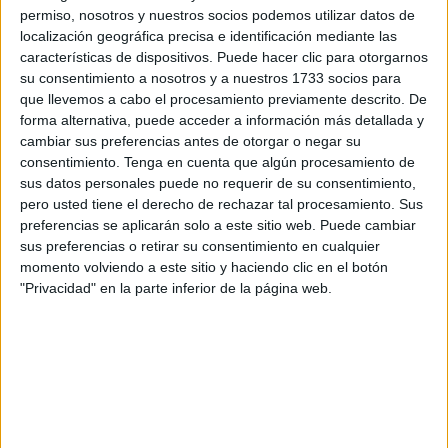
permiso, nosotros y nuestros socios podemos utilizar datos de
Cuenta Victoria Santana, portavoz de la asociación, que
localización geográfica precisa e identificación mediante las
sus instalaciones se encuentran absolutamente repletas:
características de dispositivos. Puede hacer clic para otorgarnos
"Los cheniles están llenos y continuamente nos están
su consentimiento a nosotros y a nuestros 1733 socios para
que llevemos a cabo el procesamiento previamente descrito. De
llegando animales. Por cada uno que sale, entran tres",
forma alternativa, puede acceder a información más detallada y
advierte.
cambiar sus preferencias antes de otorgar o negar su
consentimiento.
Tenga en cuenta que algún procesamiento de
Hasta ahí nada nuevo. La novedad salta al observar las
sus datos personales puede no requerir de su consentimiento,
cifras, que, por desgracia, ni siquiera se parecen a las de
pero usted tiene el derecho de rechazar tal procesamiento. Sus
años anteriores. "Este año ha habido un repunte en los
preferencias se aplicarán solo a este sitio web. Puede cambiar
sus preferencias o retirar su consentimiento en cualquier
abandonos", confirma Santana.
momento volviendo a este sitio y haciendo clic en el botón
"Privacidad" en la parte inferior de la página web.