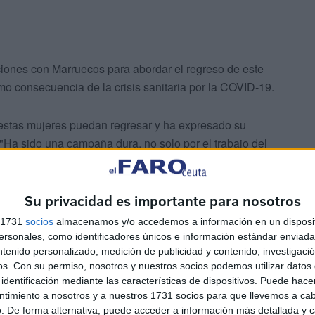
iones con Marruecos para abordar el regreso de este
como consecuencia de la crisis sanitaria por la COVID-19.
estas mujeres puedan regresar y ha expresado su
 "Ha sido una campaña dura, no solo por el trabajo del
an unido las dos cuestiones".
Su privacidad es importante para nosotros
s 1731
socios
almacenamos y/o accedemos a información en un disposit
sonales, como identificadores únicos e información estándar enviada 
ntenido personalizado, medición de publicidad y contenido, investigaci
os.
Con su permiso, nosotros y nuestros socios podemos utilizar datos 
anto antes, porque su deseo es volver; es cierto que
identificación mediante las características de dispositivos. Puede hacer
ntimiento a nosotros y a nuestros 1731 socios para que llevemos a ca
le pero confío en que todo se agilice", ha concluido la
. De forma alternativa, puede acceder a información más detallada y 