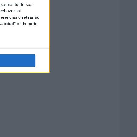
esamiento de sus
echazar tal
erencias o retirar su
vacidad" en la parte