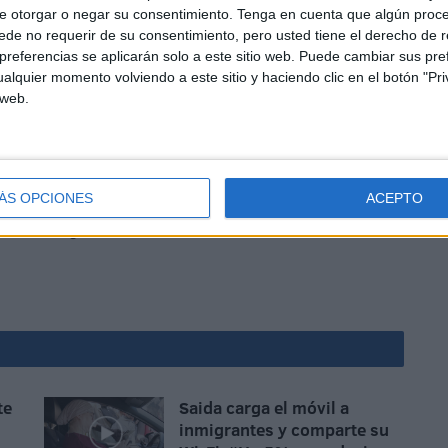
e otorgar o negar su consentimiento.
Tenga en cuenta que algún proc
de no requerir de su consentimiento, pero usted tiene el derecho de r
referencias se aplicarán solo a este sitio web. Puede cambiar sus pref
alquier momento volviendo a este sitio y haciendo clic en el botón "Pri
 web.
ña de la fresa y los frutos rojos y los empresarios la la
ÁS OPCIONES
ACEPTO
 por el destino de estas temporeras en el momento en
ó la recogida.
te
Saida carga el móvil a
n
inmigrantes y comparte su