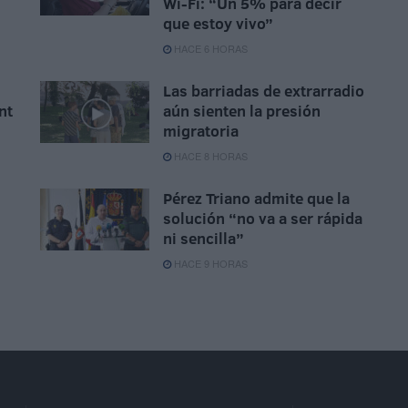
Wi-Fi: “Un 5% para decir
que estoy vivo”
HACE 6 HORAS
Las barriadas de extrarradio
nt
aún sienten la presión
migratoria
HACE 8 HORAS
Pérez Triano admite que la
solución “no va a ser rápida
ni sencilla”
HACE 9 HORAS