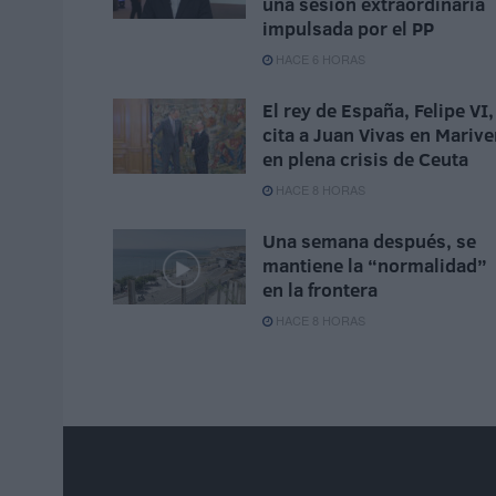
una sesión extraordinaria
impulsada por el PP
HACE 6 HORAS
El rey de España, Felipe VI,
cita a Juan Vivas en Marive
en plena crisis de Ceuta
HACE 8 HORAS
Una semana después, se
mantiene la “normalidad”
en la frontera
HACE 8 HORAS