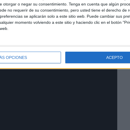
e otorgar o negar su consentimiento.
Tenga en cuenta que algún proc
de no requerir de su consentimiento, pero usted tiene el derecho de r
referencias se aplicarán solo a este sitio web. Puede cambiar sus pref
milias y que de alguna forma las familias afectadas
alquier momento volviendo a este sitio y haciendo clic en el botón "Pri
 web.
Un gesto más de los ceutíes que siempre están cuando
u otra ayudar para que el pueblo valenciano se vuelva a
ÁS OPCIONES
ACEPTO