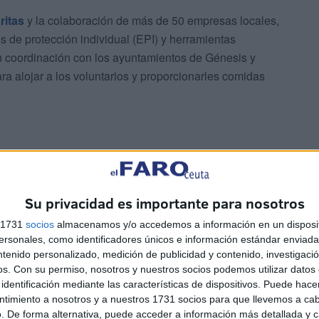
ritas
y la colaboración de más de 50 empresas locales,
 de protección individual (EPI) y herramientas
en coordinación con los ayuntamientos de Génesis y
a alojar a los voluntarios y proporcionarles comidas
Su privacidad es importante para nosotros
 y por eso han organizado este evento solidario para
s 1731
socios
almacenamos y/o accedemos a información en un disposit
os. Todavía están pendientes de servicios como el
sonales, como identificadores únicos e información estándar enviada 
í también los materiales.
ntenido personalizado, medición de publicidad y contenido, investigaci
os.
Con su permiso, nosotros y nuestros socios podemos utilizar datos 
identificación mediante las características de dispositivos. Puede hacer
ntimiento a nosotros y a nuestros 1731 socios para que llevemos a ca
. De forma alternativa, puede acceder a información más detallada y 