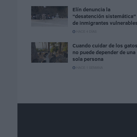
Elín denuncia la
“desatención sistemática”
de inmigrantes vulnerable
HACE 4 DÍAS
Cuando cuidar de los gato
no puede depender de una
sola persona
HACE 1 SEMANA