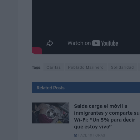
Tags:
Cáritas
Poblado Marinero
Solidaridad
Related
Posts
Saida carga el móvil a
inmigrantes y comparte su
Wi-Fi: “Un 5% para decir
que estoy vivo”
HACE 10 HORAS