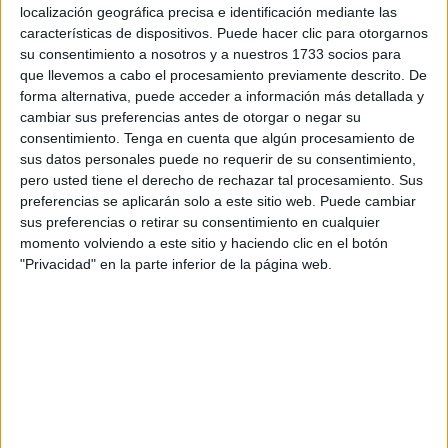
localización geográfica precisa e identificación mediante las
niego a que se hagan injustas generalizaciones
características de dispositivos. Puede hacer clic para otorgarnos
mezclando inmigración y delincuencia.
su consentimiento a nosotros y a nuestros 1733 socios para
que llevemos a cabo el procesamiento previamente descrito. De
España ha sido tradicionalmente un país de emigrantes.
forma alternativa, puede acceder a información más detallada y
Así, según datos del Ministerio de Trabajo, en 1970 había
cambiar sus preferencias antes de otorgar o negar su
un total de 3.359.035 trabajadores españoles trabajando
consentimiento.
Tenga en cuenta que algún procesamiento de
en el extranjero, de los que 2.163.419 estaban en
sus datos personales puede no requerir de su consentimiento,
pero usted tiene el derecho de rechazar tal procesamiento. Sus
Iberoamérica y 1.073.177 en Europa. El número de
preferencias se aplicarán solo a este sitio web. Puede cambiar
empadronados extranjeros a 1 de enero de 2006 se
sus preferencias o retirar su consentimiento en cualquier
elevaba a 3.730.610 (542.314 en 1997), lo que representa
momento volviendo a este sitio y haciendo clic en el botón
un 8,46% de la población total (1,38% en 1997). De estos
"Privacidad" en la parte inferior de la página web.
se encontraban con permiso de residencia en dicha fecha
2.738.932 (2.305.318 tenían entre 16 y 64 años), y
afiliados a la Seguridad Social 1.461.140. De hecho, la
inmigración había pasado a ser el principal problema de
preocupación de los españoles en esos años, según la
encuesta de septiembre de 2006 publicada por el Centro
de Investigaciones Sociológicas (CIS).