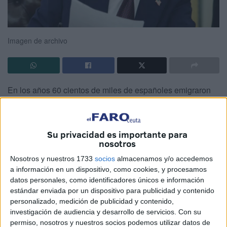
Imagen de archivo
En los años 60 cientos de miles de españoles emigraron
en busca de una mejor vida a países de Europa y América,
incluso más allá. Mis padres fueron unos de ellos. La
primera vez que mi padre lo intentó, yo tenía apenas tres
Su privacidad es importante para
años. La forma que escogieron fue viajar en helicóptero
nosotros
“turístico” cruzando la frontera belga con la de Alemania.
Nosotros y nuestros 1733
socios
almacenamos y/o accedemos
La policía alemana los interceptó y los devolvió a España.
a información en un dispositivo, como cookies, y procesamos
datos personales, como identificadores únicos e información
Mi padre perdió todos sus ahorros, según me explicó. Pero
estándar enviada por un dispositivo para publicidad y contenido
lo siguió intentando, hasta que lo consiguió,
personalizado, medición de publicidad y contenido,
permaneciendo 30 años en aquel país. Yo estuve con ellos
investigación de audiencia y desarrollo de servicios.
Con su
algunos años. Tengo recuerdos imborrables. Por eso me
permiso, nosotros y nuestros socios podemos utilizar datos de