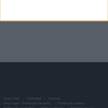
Grupo Faro
Publicidad
Contacto
Aviso legal – Protección de datos
Política de cookies
Política de privacidad
Política editorial
Términos de uso