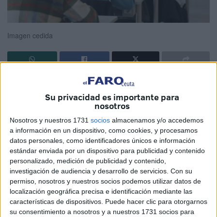
Imagen cedida
La LOMLOE ha venido y nadie sabe cómo ha sido. Primera
evaluación y ya tenemos el primer problema: Las
Su privacidad es importante para
nosotros
calificaciones dejan de ser numéricas y son sustituidas por
palabras: insuficiente, suficiente, bien, notable y
Nosotros y nuestros 1731
socios
almacenamos y/o accedemos
a información en un dispositivo, como cookies, y procesamos
sobresaliente.Hete aquí la primera en la frente: un
datos personales, como identificadores únicos e información
suspenso puede equivaler a la puntuación numérica de
estándar enviada por un dispositivo para publicidad y contenido
uno, dos, tres o cuatro. Siempre será un insuficiente, se
personalizado, medición de publicidad y contenido,
obtenga la nota que se obtenga. No importa estar
investigación de audiencia y desarrollo de servicios.
Con su
permiso, nosotros y nuestros socios podemos utilizar datos de
suspendido con un cuatro que con un cero. También
localización geográfica precisa e identificación mediante las
tendremos el mismo problema con el notable (siete u
características de dispositivos. Puede hacer clic para otorgarnos
ocho). Y con el sobresaliente ( ueve o diez).
su consentimiento a nosotros y a nuestros 1731 socios para