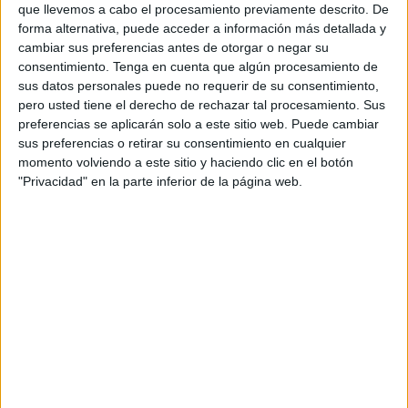
que llevemos a cabo el procesamiento previamente descrito. De
Los docentes cumplimos órdenes pero la cara que se le
forma alternativa, puede acceder a información más detallada y
queda a los alumnos es un poema.
cambiar sus preferencias antes de otorgar o negar su
consentimiento.
Tenga en cuenta que algún procesamiento de
Lo mismo el espíritu de la ley intenta maquillar los
sus datos personales puede no requerir de su consentimiento,
resultados.
pero usted tiene el derecho de rechazar tal procesamiento. Sus
preferencias se aplicarán solo a este sitio web. Puede cambiar
Que un alumno llegado al Tercero de la ESO con 30
sus preferencias o retirar su consentimiento en cualquier
momento volviendo a este sitio y haciendo clic en el botón
asignaturas pendientes, pues se le pasa a Cuarto por
"Privacidad" en la parte inferior de la página web.
imperativo legal.
¿Que un profesor suspende mucho? Tendrá que analizar
sus resultados, no a sus pupilos y lo que los pupilos llevan
de otros cursos. Es curioso que la ley no te obligue a
analizar el éxito.
Que un alumno termine el ciclo y no obtiene el título, no
importa, puede seguir en adultos.
Que un alumno obtiene sobresaliente en religión y eso no