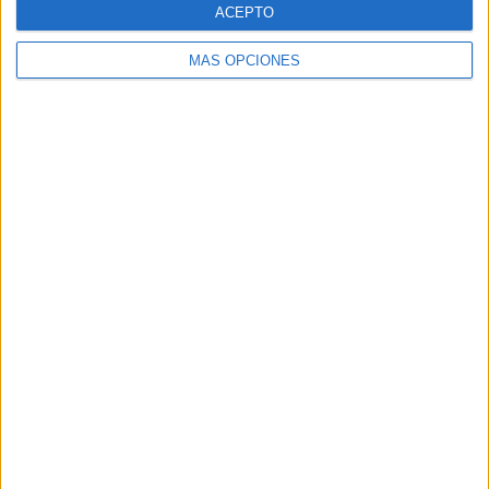
ACEPTO
Pilar Cancela: “No vamos a dejar sin
atención a ninguna persona que necesite
MÁS OPCIONES
ayuda”
HACE 58 MINUTOS
El entorno de la sede de la Policía en
Colón, colapsado por cientos de
menores marroquíes
HACE 1 HORA
El cementerio de Sidi Embarek no puede
convertirse en un asentamiento
HACE 2 HORAS