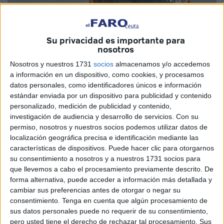
Su privacidad es importante para
nosotros
Imagen de archivo
Nosotros y nuestros 1731
socios
almacenamos y/o accedemos
a información en un dispositivo, como cookies, y procesamos
datos personales, como identificadores únicos e información
estándar enviada por un dispositivo para publicidad y contenido
Ala Administración General del Estado se le acumulan
personalizado, medición de publicidad y contenido,
investigación de audiencia y desarrollo de servicios.
Con su
reivindicaciones de distintos colectivos de empleados
permiso, nosotros y nuestros socios podemos utilizar datos de
públicos que debe analizar a fondo con la debida
localización geográfica precisa e identificación mediante las
profundidad de la mano de sus representantes para actuar
características de dispositivos. Puede hacer clic para otorgarnos
en consecuencia.
su consentimiento a nosotros y a nuestros 1731 socios para
que llevemos a cabo el procesamiento previamente descrito. De
Los militares demandan que la profesión militar sea
forma alternativa, puede acceder a información más detallada y
cambiar sus preferencias antes de otorgar o negar su
considerada de riesgo, algo en lo que también insisten
consentimiento.
Tenga en cuenta que algún procesamiento de
desde la Policía Nacional o la Guardia Civil, y los
sus datos personales puede no requerir de su consentimiento,
funcionarios de prisiones reclaman el rango de ser
pero usted tiene el derecho de rechazar tal procesamiento. Sus