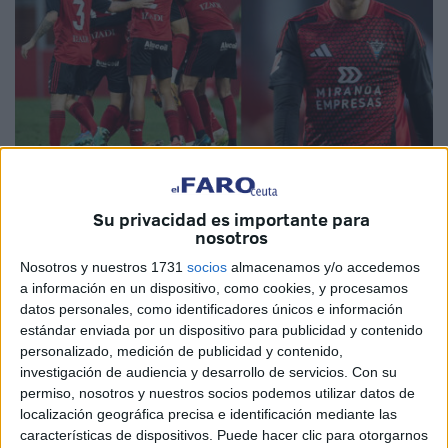
Fotos: CD Mirandés
Su privacidad es importante para
nosotros
Nosotros y nuestros 1731
socios
almacenamos y/o accedemos
a información en un dispositivo, como cookies, y procesamos
El nombre del
Ceuta
sigue sonando por distintos puntos
datos personales, como identificadores únicos e información
de España y este fin de semana ha tenido un jugador
estándar enviada por un dispositivo para publicidad y contenido
personalizado, medición de publicidad y contenido,
propio. Se trata de
Alberto Reina
, un futbolista que se hizo
investigación de audiencia y desarrollo de servicios.
Con su
futbolista en el conjunto caballa y que ahora triunfa en el
permiso, nosotros y nuestros socios podemos utilizar datos de
Mirandés
de Segunda División.
localización geográfica precisa e identificación mediante las
características de dispositivos. Puede hacer clic para otorgarnos