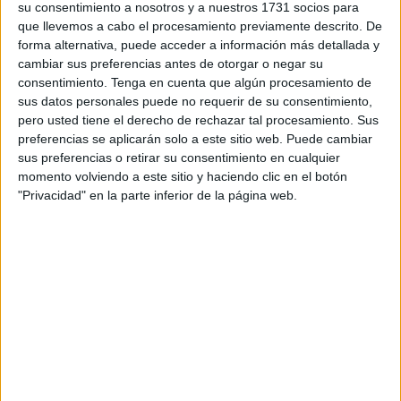
Alberto Reina fue el protagonista en el partido de su
su consentimiento a nosotros y a nuestros 1731 socios para
equipo ante el Eldense. El centrocampista marcó el
gol
del
que llevemos a cabo el procesamiento previamente descrito. De
forma alternativa, puede acceder a información más detallada y
triunfo en el minuto 71, que le hizo disfrutar a lo grande de
cambiar sus preferencias antes de otorgar o negar su
este encuentro.
consentimiento.
Tenga en cuenta que algún procesamiento de
sus datos personales puede no requerir de su consentimiento,
La victoria sitúa a los de Miranda del Ebro en la segunda
pero usted tiene el derecho de rechazar tal procesamiento. Sus
posición de la tabla con 28 puntos, estando ahora mismo
preferencias se aplicarán solo a este sitio web. Puede cambiar
en ascenso directo a la Primera División del fútbol
sus preferencias o retirar su consentimiento en cualquier
momento volviendo a este sitio y haciendo clic en el botón
español.
"Privacidad" en la parte inferior de la página web.
El Mirandés está siendo la revelación de la temporada,
después de que la campaña anterior tuviera que sufrir
mucho para conseguir la permanencia. Este año las cosas
van mucho mejor y está luchando por el ascenso, ahora
mismo acumula 8 victorias y 4 empates, con tan solo 4
derrotas.
El Real Racing Club es el único conjunto que está por
encima en la clasificación con 37 puntos, que se está