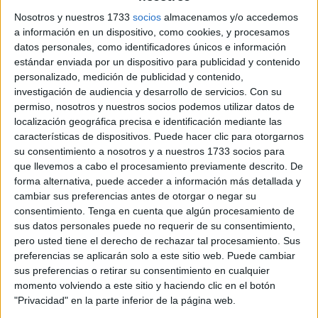
en el certamen organizado por el Club Náutico y
la
Nosotros y nuestros 1733
socios
almacenamos y/o accedemos
a información en un dispositivo, como cookies, y procesamos
delegación de Miss Mundo
en Ceuta. Otro concurso, el
datos personales, como identificadores únicos e información
de las ‘misses’, para el que ahora obtiene un pase directo.
estándar enviada por un dispositivo para publicidad y contenido
Con solo 17 años, la ‘Reina del CAS’ estudia el
personalizado, medición de publicidad y contenido,
Bachillerato científico en el
IES Siete Colinas
, y quiere
investigación de audiencia y desarrollo de servicios.
Con su
permiso, nosotros y nuestros socios podemos utilizar datos de
enfocar su futuro al mundo empresarial. Aunque la moda y
localización geográfica precisa e identificación mediante las
la belleza no formaban parte de sus planes, esta
características de dispositivos. Puede hacer clic para otorgarnos
emocionante experiencia le pone frente a frente con todo
su consentimiento a nosotros y a nuestros 1733 socios para
un nuevo abanico de posibilidades.
que llevemos a cabo el procesamiento previamente descrito. De
forma alternativa, puede acceder a información más detallada y
–¿Cómo supiste de este concurso para ser la ‘Reina
cambiar sus preferencias antes de otorgar o negar su
del CAS’?
consentimiento.
Tenga en cuenta que algún procesamiento de
sus datos personales puede no requerir de su consentimiento,
–Lo vi publicado en Internet, y lo primero que hice fue
pero usted tiene el derecho de rechazar tal procesamiento. Sus
preferencias se aplicarán solo a este sitio web. Puede cambiar
comentarlo con mis padres, con mi hermano, con mis
sus preferencias o retirar su consentimiento en cualquier
amigos y con toda mi gente cercana. He de decir que
momento volviendo a este sitio y haciendo clic en el botón
todos me apoyaron muchísimo desde el primer momento, y
"Privacidad" en la parte inferior de la página web.
para mi era algo ilusionante, así que no le di más vueltas