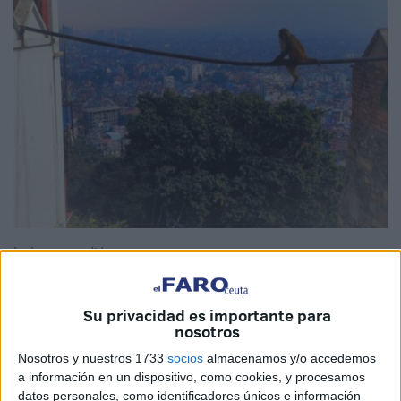
Imágenes cedidas
Su privacidad es importante para
nosotros
Después de varias horas de autobús desde Oaxaca llegué
Nosotros y nuestros 1733
socios
almacenamos y/o accedemos
a Ciudad de México a pasar mis últimos días antes de mi
a información en un dispositivo, como cookies, y procesamos
vuelta a España. Me instalé en el barrio bohemio de
datos personales, como identificadores únicos e información