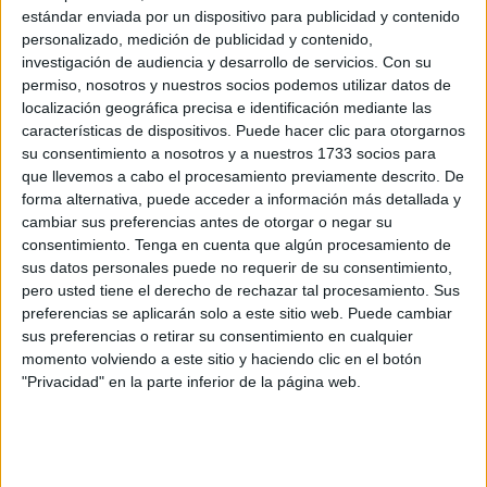
Narvarte, soy de costumbres fijas y no suelo cambiar si me
estándar enviada por un dispositivo para publicidad y contenido
encuentro a gusto en algún lugar. En el extrarradio del DF,
personalizado, medición de publicidad y contenido,
a una hora desde donde me alojaba vive mi amigo Chuyo,
investigación de audiencia y desarrollo de servicios.
Con su
permiso, nosotros y nuestros socios podemos utilizar datos de
decidí ir a pasar el dia con él y su adorable familia al norte
localización geográfica precisa e identificación mediante las
del Centro San Miguel, un lugar tranquilo lejos del caótico
características de dispositivos. Puede hacer clic para otorgarnos
tráfico de la capital. Buena conversación y el
su consentimiento a nosotros y a nuestros 1733 socios para
descubrimiento de Tepotzotlán, un pueblo con encanto.
que llevemos a cabo el procesamiento previamente descrito. De
forma alternativa, puede acceder a información más detallada y
El resto de días lo dediqué a patear y contemplar algunos
cambiar sus preferencias antes de otorgar o negar su
consentimiento.
Tenga en cuenta que algún procesamiento de
barrios que me faltaron por descubrir la última vez que
sus datos personales puede no requerir de su consentimiento,
estuve y a comer tacos, quesadillas y pozoles como si no
pero usted tiene el derecho de rechazar tal procesamiento. Sus
hubiera un mañana. Mi futura vuelta a México se me
preferencias se aplicarán solo a este sitio web. Puede cambiar
antojaba incierta y quería empaparme de su gastronomía,
sus preferencias o retirar su consentimiento en cualquier
momento volviendo a este sitio y haciendo clic en el botón
su cultura, sus costumbres y de su Sol antes de tomar el
"Privacidad" en la parte inferior de la página web.
vuelo.
Me encontraba físicamente exhausto, mi rodilla derecha no
daba para más, me sentía emocionado por volver a ver a