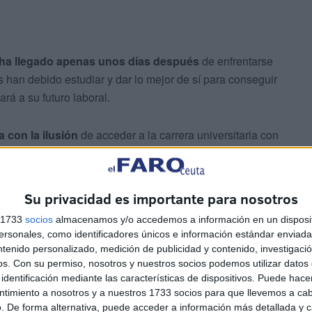
ha llegado apenas unos días después
de enfrentarse
 han debido estudiar y dar lo mejor de sí para conseguir
rá a su futuro laboral.
 con la ilusión
de acceder a la carrera universitaria con
que el esfuerzo realizado les permitirá
alcanzar sus
Su privacidad es importante para nosotros
esional
se encuentran a un paso más de incorporarse al
s 1733
socios
almacenamos y/o accedemos a información en un disposit
sonales, como identificadores únicos e información estándar enviada 
ntenido personalizado, medición de publicidad y contenido, investigaci
os.
Con su permiso, nosotros y nuestros socios podemos utilizar datos 
identificación mediante las características de dispositivos. Puede hacer
ntimiento a nosotros y a nuestros 1733 socios para que llevemos a ca
. De forma alternativa, puede acceder a información más detallada y 