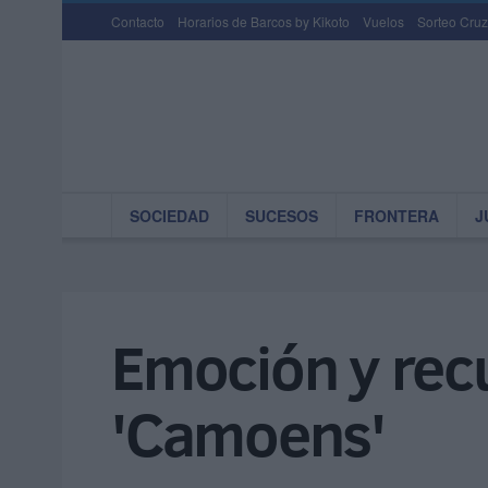
Contacto
Horarios de Barcos by Kikoto
Vuelos
Sorteo Cruz
SOCIEDAD
SUCESOS
FRONTERA
J
Emoción y recu
'Camoens'