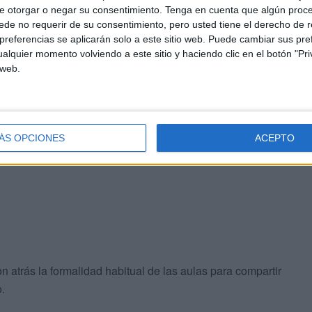
e otorgar o negar su consentimiento.
Tenga en cuenta que algún proc
de no requerir de su consentimiento, pero usted tiene el derecho de r
referencias se aplicarán solo a este sitio web. Puede cambiar sus pref
alquier momento volviendo a este sitio y haciendo clic en el botón "Pri
 web.
tica, encaran el futuro con la preparación necesaria para
ctores elegidos.
ecuerdo
, la jornada ha estado marcada por la cercanía y
ÁS OPCIONES
ACEPTO
 atrás la formalidad habitual de las aulas para compartir
.