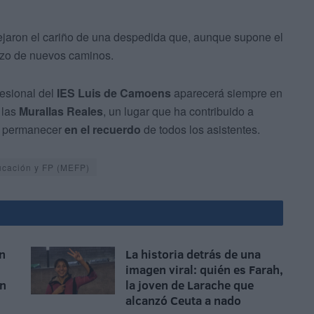
ejaron el cariño de una despedida que, aunque supone el
enzo de nuevos caminos.
esional del
IES Luis de Camoens
aparecerá siempre en
 las
Murallas Reales
, un lugar que ha contribuido a
a permanecer
en el recuerdo
de todos los asistentes.
ucación y FP (MEFP)
en
La historia detrás de una
imagen viral: quién es Farah,
en
la joven de Larache que
alcanzó Ceuta a nado