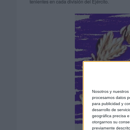
tenientes en cada división del Ejército.
Nosotros y nuestro
procesamos datos per
para publicidad y co
desarrollo de servici
geográfica precisa e 
otorgarnos su conse
previamente descrito