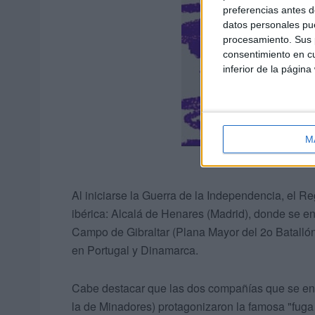
preferencias antes d
datos personales pue
procesamiento. Sus p
consentimiento en cu
inferior de la página
M
Al iniciarse la Guerra de la Independencia, el Re
ibérica: Alcalá de Henares (Madrid), donde se en
Campo de Gibraltar (Plana Mayor del 2o Batallón
en Portugal y Dinamarca.
Cabe destacar que las dos compañías que se en
la de Minadores) protagonizaron la famosa "fuga