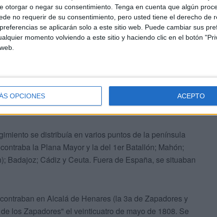
e otorgar o negar su consentimiento.
Tenga en cuenta que algún proc
de no requerir de su consentimiento, pero usted tiene el derecho de r
referencias se aplicarán solo a este sitio web. Puede cambiar sus pref
alquier momento volviendo a este sitio y haciendo clic en el botón "Pri
 web.
ÁS OPCIONES
ACEPTO
Castillo.
gimiento se distribuía en varios puntos de la península
contraba la Plana Mayor y la del 1er Batallón; Mahón;
); Badajoz; Cádiz y Ceuta. Fuera de España, se situaban
contraban en Alcalá de Henares (la 3a de Zapadores y
 de los Zapadores" el veinticuatro de mayo de 1808. Se