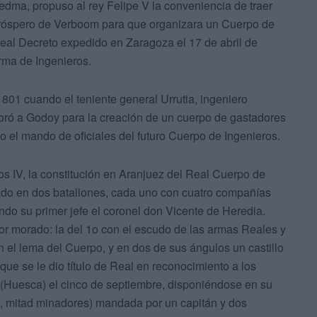
edma, propuso al rey Felipe V la conveniencia de traer
Próspero de Verboom para que organizara un Cuerpo de
eal Decreto expedido en Zaragoza el 17 de abril de
rma de Ingenieros.
1801 cuando el teniente general Urrutia, ingeniero
soró a Godoy para la creación de un cuerpo de gastadores
jo el mando de oficiales del futuro Cuerpo de Ingenieros.
os IV, la constitución en Aranjuez del Real Cuerpo de
ado en dos batallones, cada uno con cuatro compañías
o su primer jefe el coronel don Vicente de Heredia.
r morado: la del 1o con el escudo de las armas Reales y
n el lema del Cuerpo, y en dos de sus ángulos un castillo
 que se le dio título de Real en reconocimiento a los
 (Huesca) el cinco de septiembre, disponiéndose en su
s, mitad minadores) mandada por un capitán y dos