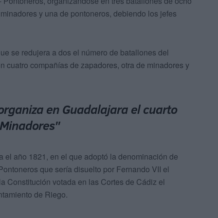
Pontoneros, organizándose en tres batallones de ocho
minadores y una de pontoneros, debiendo los jefes
ue se redujera a dos el número de batallones del
n cuatro compañías de zapadores, otra de minadores y
 organiza en Guadalajara el cuarto
 Minadores"
 el año 1821, en el que adoptó la denominación de
ntoneros que sería disuelto por Fernando VII el
 la Constitución votada en las Cortes de Cádiz el
ntamiento de Riego.