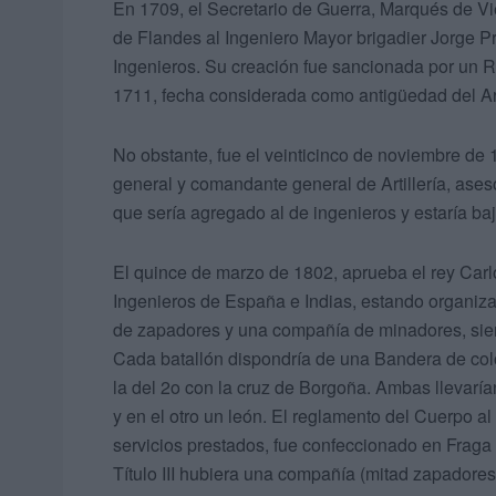
En 1709, el Secretario de Guerra, Marqués de Vi
de Flandes al Ingeniero Mayor brigadier Jorge 
Ingenieros. Su creación fue sancionada por un R
1711, fecha considerada como antigüedad del A
No obstante, fue el veinticinco de noviembre de 
general y comandante general de Artillería, ase
que sería agregado al de ingenieros y estaría ba
El quince de marzo de 1802, aprueba el rey Carl
Ingenieros de España e Indias, estando organiz
de zapadores y una compañía de minadores, siend
Cada batallón dispondría de una Bandera de colo
la del 2o con la cruz de Borgoña. Ambas llevaría
y en el otro un león. El reglamento del Cuerpo al
servicios prestados, fue confeccionado en Fraga
Título III hubiera una compañía (mitad zapadore