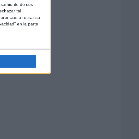
esamiento de sus
echazar tal
erencias o retirar su
vacidad" en la parte