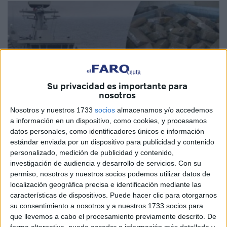
Su privacidad es importante para
nosotros
Nosotros y nuestros 1733
socios
almacenamos y/o accedemos
a información en un dispositivo, como cookies, y procesamos
Imagen cedida: alakhbar.press.ma
datos personales, como identificadores únicos e información
estándar enviada por un dispositivo para publicidad y contenido
personalizado, medición de publicidad y contenido,
investigación de audiencia y desarrollo de servicios.
Con su
permiso, nosotros y nuestros socios podemos utilizar datos de
Tras el éxito de una operación conjunta entre la
localización geográfica precisa e identificación mediante las
Gendarmería Real de Marruecos y la Marina Real en
características de dispositivos. Puede hacer clic para otorgarnos
Alhucemas hace unos días, en la que se frustró un intento
su consentimiento a nosotros y a nuestros 1733 socios para
que llevemos a cabo el procesamiento previamente descrito. De
de tráfico internacional de drogas, las autoridades han