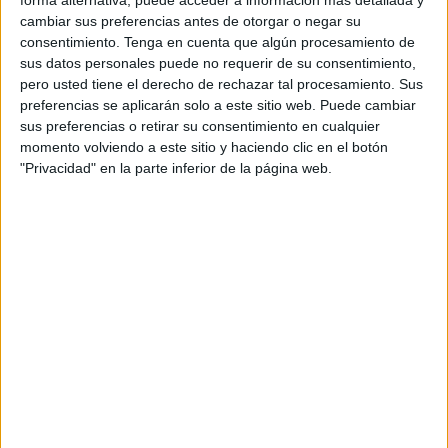
forma alternativa, puede acceder a información más detallada y
intensificado la vigilancia en todos los puertos pesqueros
cambiar sus preferencias antes de otorgar o negar su
de la región de Tánger-Tetuán-Alhucemas.
consentimiento.
Tenga en cuenta que algún procesamiento de
sus datos personales puede no requerir de su consentimiento,
En la operación se interceptaron tres embarcaciones
pero usted tiene el derecho de rechazar tal procesamiento. Sus
pesqueras cargadas con aproximadamente 186 fardos de
preferencias se aplicarán solo a este sitio web. Puede cambiar
sus preferencias o retirar su consentimiento en cualquier
hachís. Además, se detuvo a cuatro personas, marineros,
momento volviendo a este sitio y haciendo clic en el botón
sospechosas de estar involucradas en la operación.
"Privacidad" en la parte inferior de la página web.
Según algunos medios marroquíes, continúa la
investigación abierta y las autoridades siguen de cerca el
robo de cámaras de vigilancia en un establecimiento del
puerto pesquero de Castillejos (Fnideq).
También, se está evaluando si se presentó una denuncia
formal sobre el incidente y se ha reforzado la vigilancia
sobre la pesca tradicional, especialmente después de la
incautación de una cantidad importante de pastillas
sintéticas en el mismo puerto hace un tiempo.