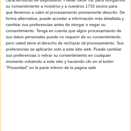
su consentimiento a nosotros y a nuestros 1733 socios para
de “catástrofe” y de jornadas “muy duras” cuyas
que llevemos a cabo el procesamiento previamente descrito. De
consecuencias se prolongaron en algunos casos semanas
forma alternativa, puede acceder a información más detallada y
y en otros meses hasta llegar a la actualidad. Los reunidos
cambiar sus preferencias antes de otorgar o negar su
ponderaron también la importancia de la coordinación
consentimiento.
Tenga en cuenta que algún procesamiento de
sus datos personales puede no requerir de su consentimiento,
exhibida por instituciones de todo color político, Fuerzas
pero usted tiene el derecho de rechazar tal procesamiento. Sus
de Seguridad, Tercer Sector y ciudadanía para lidiar con el
preferencias se aplicarán solo a este sitio web. Puede cambiar
“miedo” y la “incertidumbre” sin perder la compostura.
sus preferencias o retirar su consentimiento en cualquier
Solamente así se consiguió evitar “lo peor” y que la crisis
momento volviendo a este sitio y haciendo clic en el botón
concluyese sin “ningún incidente social”, algo que prueba
"Privacidad" en la parte inferior de la página web.
la madurez de la sociedad caballa, alterada solamente por
el comportamiento de un puñado de descerebrados que en
algún caso se ganaron una merecida sanción penal. La
unidad es clave en los momentos más difíciles para la
ciudad y en aquel trance casi todos se colocaron en el
lado correcto sin intentar obtener rédito político del
chantaje sufrido ni de la situación de las personas
utilizadas para presionar a España. Con contadas