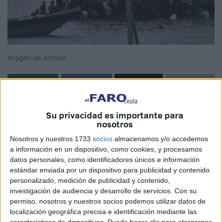
Imagen de archivo
La Asociación Unificada de Guardias Civiles (AUGC) tuvo
Su privacidad es importante para
ayer el acierto de aprovechar la visita de su secretario
nosotros
general a nivel nacional a la ciudad (coincidiendo con el
Nosotros y nuestros 1733
socios
almacenamos y/o accedemos
aniversario de la crisis fronteriza y migratoria de hace un
a información en un dispositivo, como cookies, y procesamos
año que devino en humanitaria y con la reapertura del
datos personales, como identificadores únicos e información
paso del Tarajal) para organizar una reflexión sobre lo
estándar enviada por un dispositivo para publicidad y contenido
personalizado, medición de publicidad y contenido,
acontecido en mayo del año pasado en Ceuta. La entidad
investigación de audiencia y desarrollo de servicios.
Con su
reunió a representantes de Ingesa, Cruz Roja, Colegio de
permiso, nosotros y nuestros socios podemos utilizar datos de
Abogados, Policía Nacional, Benemérita, SAMU y
localización geográfica precisa e identificación mediante las
activistas como Sabah Ahmed que coincidieron en hablar
características de dispositivos. Puede hacer clic para otorgarnos