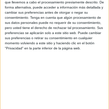
que llevemos a cabo el procesamiento previamente descrito. De
Hermandad
ha colocado un stand con diferentes
forma alternativa, puede acceder a información más detallada y
obsequios. Allí todas las personas que acudan puedan
cambiar sus preferencias antes de otorgar o negar su
adquirir múltiples regalos relacionados con la Patrona de
consentimiento.
Tenga en cuenta que algún procesamiento de
sus datos personales puede no requerir de su consentimiento,
Ceuta, para guardar con cariño una de las imágenes más
pero usted tiene el derecho de rechazar tal procesamiento. Sus
querida de nuestra ciudad.
preferencias se aplicarán solo a este sitio web. Puede cambiar
sus preferencias o retirar su consentimiento en cualquier
Todas esas personas pueden llevarse un pedacito de la
momento volviendo a este sitio y haciendo clic en el botón
Virgen, con la compra de abanicos, pulseras, llaveros,
"Privacidad" en la parte inferior de la página web.
velas, rosarios, dedales, imanes, collares… entre otros
obsequios. Todos llevan alguna simbología donde la
Virgen cobra su verdadera importancia. Los hay de todos
los precios, para todos los bolsillos, para que cada vecino
de nuestra ciudad compre el que verdaderamente pueda.
No nos podemos olvidar que toda esta venta es vital para
la vida de una Hermandad. Todo lo recaudado irá a los
fondos de la Cofradía para que puedan llevar a cabo
diferentes actividades o, por ejemplo, algún tipo de