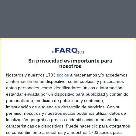
Su privacidad es importante para
nosotros
Nosotros y nuestros 1733
socios
almacenamos y/o accedemos
Imágenes: Joaquín Viera
a información en un dispositivo, como cookies, y procesamos
datos personales, como identificadores únicos e información
estándar enviada por un dispositivo para publicidad y contenido
personalizado, medición de publicidad y contenido,
Decenas de fieles están acompañando a la
Virgen de
investigación de audiencia y desarrollo de servicios.
Con su
África
de Ceuta en el
Triduo de Coronación por sus 75
permiso, nosotros y nuestros socios podemos utilizar datos de
localización geográfica precisa e identificación mediante las
años
.
características de dispositivos. Puede hacer clic para otorgarnos
su consentimiento a nosotros y a nuestros 1733 socios para
En esa festividad, y en una esquina del
templo
, la