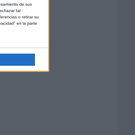
esamiento de sus
echazar tal
erencias o retirar su
vacidad" en la parte