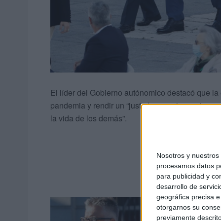
El líder del Gobierno autónomico destacó que la 
pandemia y rendir un “justo homenaje a quienes 
la vida de los demás”.
Nosotros y nuestro
procesamos datos per
para publicidad y co
desarrollo de servici
geográfica precisa e 
otorgarnos su conse
previamente descrito