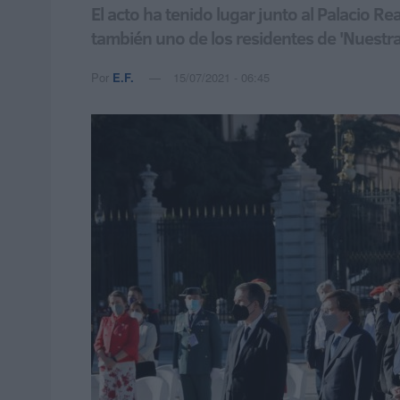
El acto ha tenido lugar junto al Palacio R
también uno de los residentes de 'Nuestra
Por
E.F.
15/07/2021 - 06:45