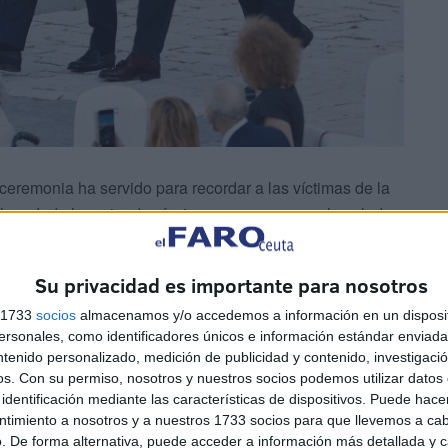
ceremonia ha servido para recordar a las víctimas de la
han dado lo mejor de sí mismos por preservar la salud y
Su privacidad es importante para nosotros
s 1733
socios
almacenamos y/o accedemos a información en un disposit
sonales, como identificadores únicos e información estándar enviada 
ntenido personalizado, medición de publicidad y contenido, investigaci
os.
Con su permiso, nosotros y nuestros socios podemos utilizar datos 
identificación mediante las características de dispositivos. Puede hacer
ntimiento a nosotros y a nuestros 1733 socios para que llevemos a ca
. De forma alternativa, puede acceder a información más detallada y 