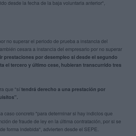
do desde la fecha de la baja voluntaria anterior",
por no superar el periodo de prueba a instancia del
 también cesara a instancia del empresario por no superar
ir prestaciones por desempleo si desde el segundo
a el tercero y último cese, hubieran transcurrido tres
ra que "sí
tendrá derecho a una prestación por
isitos".
da caso concreto "para determinar si hay indicios que
ión de fraude de ley en la última contratación, por si se
 de forma indebida", advierten desde el SEPE.