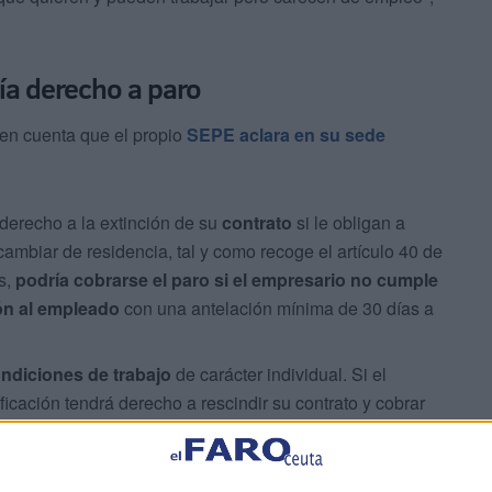
ía derecho a paro
 en cuenta que el propio
SEPE aclara en su sede
 derecho a la extinción de su
contrato
si le obligan a
 cambiar de residencia, tal y como recoge el artículo 40 de
s,
podría cobrarse el paro si el empresario no cumple
ión al empleado
con una antelación mínima de 30 días a
ondiciones de trabajo
de carácter individual. Si el
ficación tendrá derecho a rescindir su contrato y cobrar
ea obligada a abandonar definitivamente su puesto