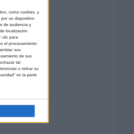
ivo, como cookies, y
por un dispositivo
ón de audiencia y
de localización
 clic para
bo el procesamiento
cambiar sus
esamiento de sus
echazar tal
erencias o retirar su
vacidad" en la parte