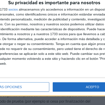
ma de violencia de género.
Su privacidad es importante para nosotros
en el abono del salario pactado.
s 1733
socios
almacenamos y/o accedemos a información en un disposit
sonales, como identificadores únicos e información estándar enviada 
las obligaciones del empresario, salvo los casos de
ntenido personalizado, medición de publicidad y contenido, investigaci
os.
Con su permiso, nosotros y nuestros socios podemos utilizar datos 
identificación mediante las características de dispositivos. Puede hacer
perar la prestación
ntimiento a nosotros y a nuestros 1733 socios para que llevemos a ca
. De forma alternativa, puede acceder a información más detallada y 
e otorgar o negar su consentimiento.
Tenga en cuenta que algún proc
 de las situaciones excepcionales que contempla la ley,
de no requerir de su consentimiento, pero usted tiene el derecho de r
ria
es necesario cotizar en un nuevo puesto.
referencias se aplicarán solo a este sitio web. Puede cambiar sus pref
alquier momento volviendo a este sitio y haciendo clic en el botón "Pri
una nueva empresa y nuevamente cesa
por no superar
 web.
 o la empresaria, y
no han transcurrido más de tres
empresa anterior, tampoco tendrá derecho a una
rvicio de empleo.
ÁS OPCIONES
ACEPTO
n la segunda empresa de forma involuntaria para usted se
iodo de prueba (por ejemplo si cesa por finalización del