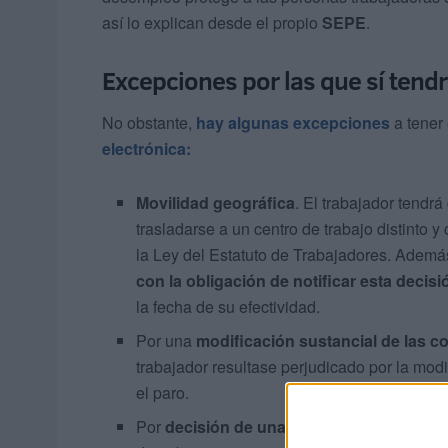
así lo explican desde el propio
SEPE
.
Excepciones por las que sí tendr
No obstante,
hay algunas excepciones
a tener
electrónica:
Movilidad geográfica
. El trabajador tendrá
trasladarse a un centro de trabajo distinto y
la Ley del Estatuto de Trabajadores. Ademá
con la obligación de notificar esta decis
la fecha de su efectividad.
Por una
modificación sustancial de las c
trabajador resultase perjudicado por la modi
el paro.
Por
decisión de una trabajadora que se v