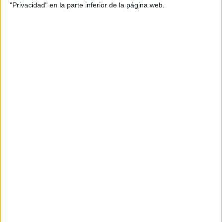
"Privacidad" en la parte inferior de la página web.
del banco; el exceso de gasto; o la incompatibilidad
monetaria.
Por tanto, para mantener seguro el dinero ahorrado para
estas fechas, es importante tener en cuenta estas 10
recomendaciones:
Investigar previamente
Antes de reservar, es recomendable realizar una labor de
investigación sobre el destino,
el alojamiento
y la
empresa encargada, así como leer opiniones de otros
viajeros, consultar páginas web oficiales y cerciorarse de
que la empresa tiene buena reputación.
Evitar ofertas 'sorprendentes' o
'increíbles'