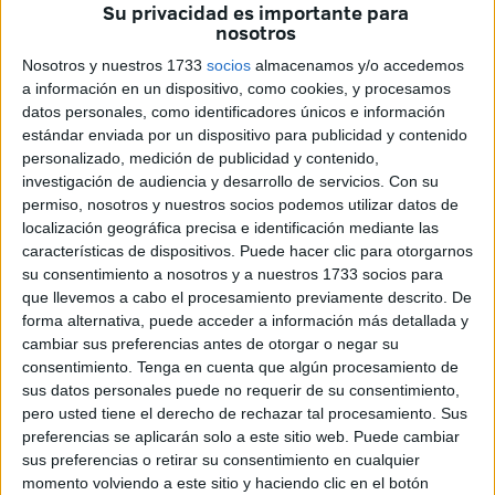
cotidianas que con el aumento de estos
movimientos en
Su privacidad es importante para
nosotros
la cuenta bancaria
, los estafadores buscan hacer su
particular agosto.
Nosotros y nuestros 1733
socios
almacenamos y/o accedemos
a información en un dispositivo, como cookies, y procesamos
Ante estas situaciones de riesgo, empresas tecnológicas
datos personales, como identificadores únicos e información
estándar enviada por un dispositivo para publicidad y contenido
especializadas en soluciones de
pago online
dan a
personalizado, medición de publicidad y contenido,
conocer los pasos imprescindibles para que todos los
investigación de audiencia y desarrollo de servicios.
Con su
usuarios puedan disfrutar de sus vacaciones de forma
permiso, nosotros y nuestros socios podemos utilizar datos de
segura y sin que peligre su dinero.
localización geográfica precisa e identificación mediante las
características de dispositivos. Puede hacer clic para otorgarnos
Según la encuesta 'Nuevos hábitos en métodos de pago
su consentimiento a nosotros y a nuestros 1733 socios para
en España 2023' se demuestra que las compras líderes
que llevemos a cabo el procesamiento previamente descrito. De
forma alternativa, puede acceder a información más detallada y
durante el verano que más realizan los españoles en esta
cambiar sus preferencias antes de otorgar o negar su
época del año es en el sector de la moda y complementos
consentimiento.
Tenga en cuenta que algún procesamiento de
(64%), seguido de los viajes y alojamientos (62%).
sus datos personales puede no requerir de su consentimiento,
pero usted tiene el derecho de rechazar tal procesamiento. Sus
Durante las vacaciones, la seguridad es el factor que más
preferencias se aplicarán solo a este sitio web. Puede cambiar
valoran
los turistas
(59,4%) a la hora de pagar en
sus preferencias o retirar su consentimiento en cualquier
momento volviendo a este sitio y haciendo clic en el botón
vacaciones, incluso por delante de los costes adicionales