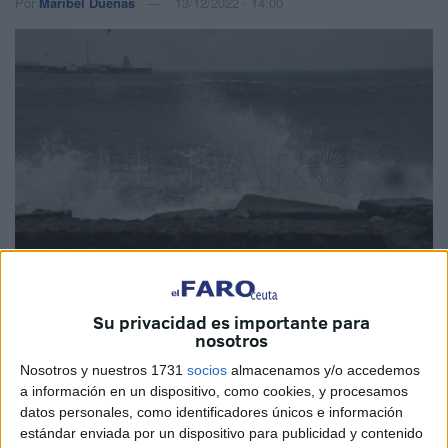
Por
Maribel Dueñas
13/12/2022 - 14:00
Su privacidad es importante para
Imagen de archivo
nosotros
Nosotros y nuestros 1731
socios
almacenamos y/o accedemos
a información en un dispositivo, como cookies, y procesamos
datos personales, como identificadores únicos e información
La Mañana de
Cope
Ceuta de este martes 13 de
estándar enviada por un dispositivo para publicidad y contenido