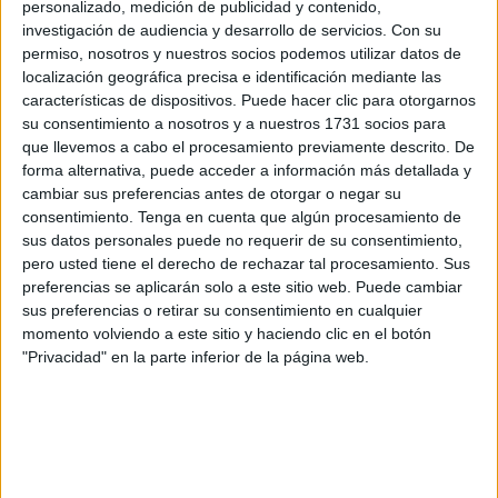
diciembre ha compartido sus micrófonos con el director
personalizado, medición de publicidad y contenido,
investigación de audiencia y desarrollo de servicios.
Con su
general de
Protección Civil
y Emergencias de la Ciudad
permiso, nosotros y nuestros socios podemos utilizar datos de
Autónoma de Ceuta, Víctor Ríos.
localización geográfica precisa e identificación mediante las
características de dispositivos. Puede hacer clic para otorgarnos
El motivo de su visita ha sido hablar sobre las
su consentimiento a nosotros y a nuestros 1731 socios para
recomendaciones ante un aviso amarillo por fenómenos
que llevemos a cabo el procesamiento previamente descrito. De
meteorológicos adversos. Precisamente, este martes se
forma alternativa, puede acceder a información más detallada y
cambiar sus preferencias antes de otorgar o negar su
mantuvo activado en la ciudad autónoma por vientos y
consentimiento.
Tenga en cuenta que algún procesamiento de
fenómenos costeros.
sus datos personales puede no requerir de su consentimiento,
pero usted tiene el derecho de rechazar tal procesamiento. Sus
Para este miércoles, la
Aemet
ha activado el aviso
preferencias se aplicarán solo a este sitio web. Puede cambiar
amarillo por precipitación acumulada en una hora de 15
sus preferencias o retirar su consentimiento en cualquier
mm y de 40 mm en 12 horas, que se prolongará de 00:00 a
momento volviendo a este sitio y haciendo clic en el botón
"Privacidad" en la parte inferior de la página web.
23:59 horas. Además, prevé fenómenos costeros para todo
el día con viento de suroeste con entre 50 y 61 kilómetros
por hora (fuerza 7).
Ríos hizo un balance de las intervenciones del pasado fin
de semana, en las que como indicó, “lo importante es que