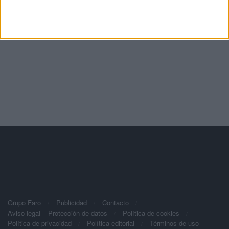
Grupo Faro
Publicidad
Contacto
Aviso legal – Protección de datos
Política de cookies
Política de privacidad
Política editorial
Términos de uso