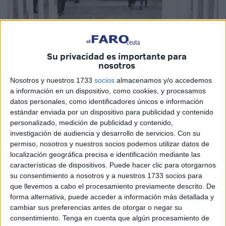
Su privacidad es importante para
nosotros
Imagen de archivo
Nosotros y nuestros 1733
socios
almacenamos y/o accedemos
a información en un dispositivo, como cookies, y procesamos
datos personales, como identificadores únicos e información
estándar enviada por un dispositivo para publicidad y contenido
El pasado día 16 tenía cita para las 12:30 horas para la
personalizado, medición de publicidad y contenido,
consulta 24 en el ambulatorio del Tarajal. Salió la doctora
investigación de audiencia y desarrollo de servicios.
Con su
de la consulta 26, al haber retrasos para ayudar a agilizar
permiso, nosotros y nuestros socios podemos utilizar datos de
localización geográfica precisa e identificación mediante las
o atender las citas de la 24.
características de dispositivos. Puede hacer clic para otorgarnos
su consentimiento a nosotros y a nuestros 1733 socios para
Al ver yo que ya no tenía gente le pregunté que tenía cita a
que llevemos a cabo el procesamiento previamente descrito. De
las 12:30 y eran ya las 13:00 horas, si me podría atender.
forma alternativa, puede acceder a información más detallada y
Me dice la del 26 que me atendía una vez atendiera a sus
cambiar sus preferencias antes de otorgar o negar su
consultas ayudaría a las de la 24.
consentimiento.
Tenga en cuenta que algún procesamiento de