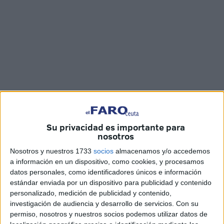
Vídeo y fotos: María F. / Fotos: F.M.
Su privacidad es importante para
nosotros
Nosotros y nuestros 1733
socios
almacenamos y/o accedemos
Como verdaderos héroes. El sentimiento de pertenencia
a información en un dispositivo, como cookies, y procesamos
que hay hacia Ceuta y a su equipo se ve en pocos sitios
datos personales, como identificadores únicos e información
como en este parte del
Estrecho
. Una multitud de hinchas
estándar enviada por un dispositivo para publicidad y contenido
personalizado, medición de publicidad y contenido,
acudieron hasta la
Estación Marítima
para arropar al
investigación de audiencia y desarrollo de servicios.
Con su
primer equipo y demostrar una vez más, que el Ceuta
permiso, nosotros y nuestros socios podemos utilizar datos de
nunca está solo.