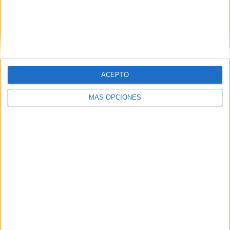
ACEPTO
MÁS OPCIONES
Tags:
AD Ceuta
Estación Marítima
Estrecho de Gibraltar
Related
Posts
El 'Murube' se pone a punto: todas las
obras previstas, al detalle
HACE 6 HORAS
Policía detiene en el puerto de Ceuta a un
criminal buscado en Francia