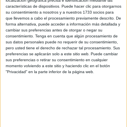
localización geográfica precisa e identificación mediante las
características de dispositivos. Puede hacer clic para otorgarnos
Más de cien fieles de la
AD Ceuta
fueron a recibir este
su consentimiento a nosotros y a nuestros 1733 socios para
lunes por la tarde a los jugadores y al cuerpo técnico tras
que llevemos a cabo el procesamiento previamente descrito. De
forma alternativa, puede acceder a información más detallada y
el partido
frente al Nàstic del pasado domingo
.
cambiar sus preferencias antes de otorgar o negar su
Cualquiera que pasara por el puerto diría que el Ceuta ha
consentimiento.
Tenga en cuenta que algún procesamiento de
conseguido pasar a la final contra el Málaga pero no fue
sus datos personales puede no requerir de su consentimiento,
así ya que el equipo de
José Juan Romero
cayó en el
pero usted tiene el derecho de rechazar tal procesamiento. Sus
'Nou Estadi'.
preferencias se aplicarán solo a este sitio web. Puede cambiar
sus preferencias o retirar su consentimiento en cualquier
Pero dadas las circunstancias, los aficionados querían dar
momento volviendo a este sitio y haciendo clic en el botón
"Privacidad" en la parte inferior de la página web.
muestra de lo que es Ceuta, y estar con los suyos en estos
momentos duros.
Si hay algo que caracteriza a los seguidores del Ceuta es
su amor hacia unos colores, aunque el equipo pierda
siempre están ahí a muerte con ellos. Y se ha podido
reflejar en la Estación Marítima donde cantaron y
recibieron por todo lo alto a la expedición tras el viaje