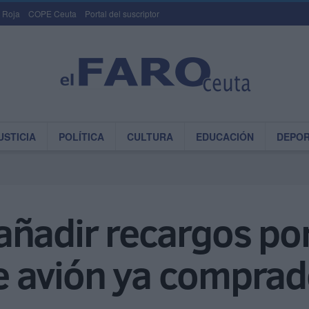
 Roja
COPE Ceuta
Portal del suscriptor
USTICIA
POLÍTICA
CULTURA
EDUCACIÓN
DEPO
añadir recargos po
 de avión ya compra