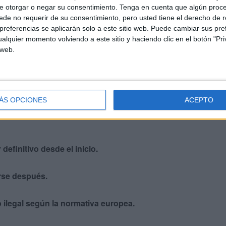
e otorgar o negar su consentimiento.
Tenga en cuenta que algún proc
de no requerir de su consentimiento, pero usted tiene el derecho de r
referencias se aplicarán solo a este sitio web. Puede cambiar sus pref
, pero esta práctica ha generado dudas legales en el
alquier momento volviendo a este sitio y haciendo clic en el botón "Pri
po de medidas deben analizarse caso por caso por las
 web.
lletes de avión
ÁS OPCIONES
ACEPTO
 definitivo desde el inicio.
rse después.
 ilegal según la normativa europea.