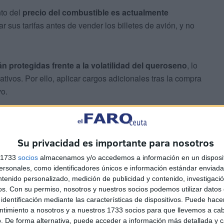
to del
precio del combustible es actualmente
ar sus tarifas antes de vender los billetes de avión, y no
protegidas frente a la volatilidad del queroseno
, lo
tivos. Por ello, aplicar cargos adicionales tras la compra
vo.
Su privacidad es importante para nosotros
s 1733
socios
almacenamos y/o accedemos a información en un disposit
sonales, como identificadores únicos e información estándar enviada 
recargos
ntenido personalizado, medición de publicidad y contenido, investigaci
os.
Con su permiso, nosotros y nuestros socios podemos utilizar datos 
identificación mediante las características de dispositivos. Puede hacer
sar el precio del combustible días antes del vuelo. La
ntimiento a nosotros y a nuestros 1733 socios para que llevemos a ca
hasta 14 euros en algunos billetes de avión,
. De forma alternativa, puede acceder a información más detallada y 