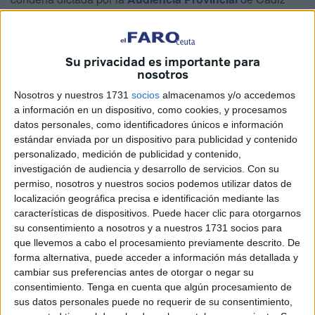
con sede en Ceuta contra el exprofesor del
Colegio
Concertado
San Agustín
A.D.B., al que ha rebajado de 18
años y medio a 13 años y seis meses de cárcel su pena
Su privacidad es importante para
tras eximirlo del delito de
abuso sexual
a menor de 16
nosotros
años, ya que la víctima ha asegurado que lo consintió.
Nosotros y nuestros 1731
socios
almacenamos y/o accedemos
a información en un dispositivo, como cookies, y procesamos
Como consecuencia de lo anterior, la inhabilitación
datos personales, como identificadores únicos e información
especial para cualquier profesión u oficio que conlleve
estándar enviada por un dispositivo para publicidad y contenido
personalizado, medición de publicidad y contenido,
contacto
con menores
se reduce también un lustro de 23
investigación de audiencia y desarrollo de servicios.
Con su
años y 6 meses a
18 años y 6 meses
, según la sentencia
permiso, nosotros y nuestros socios podemos utilizar datos de
a cuyo contenido ha tenido acceso este periódico.
localización geográfica precisa e identificación mediante las
características de dispositivos. Puede hacer clic para otorgarnos
Ahora el condenado puede recurrir ante el Tribunal
su consentimiento a nosotros y a nuestros 1731 socios para
Supremo y su entrada en prisión no se produciría, en su
que llevemos a cabo el procesamiento previamente descrito. De
caso, según las fuentes consultadas, hasta que el fallo del
forma alternativa, puede acceder a información más detallada y
cambiar sus preferencias antes de otorgar o negar su
TSJA sea firme.
consentimiento.
Tenga en cuenta que algún procesamiento de
sus datos personales puede no requerir de su consentimiento,
La Audiencia había condenado
al exdocente
, ya jubilado