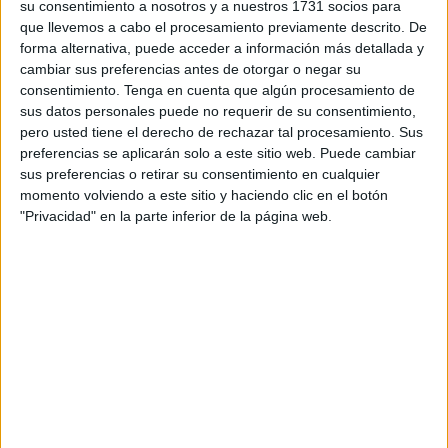
su consentimiento a nosotros y a nuestros 1731 socios para
carbayón.
que llevemos a cabo el procesamiento previamente descrito. De
forma alternativa, puede acceder a información más detallada y
Los rumores que situaban a José Juan Romero en la terna
cambiar sus preferencias antes de otorgar o negar su
de candidatos como posible
entrenador
del Oviedo para
consentimiento.
Tenga en cuenta que algún procesamiento de
la temporada que viene ya se ha resuelto con el fichaje de
sus datos personales puede no requerir de su consentimiento,
Javi Calleja.
pero usted tiene el derecho de rechazar tal procesamiento. Sus
preferencias se aplicarán solo a este sitio web. Puede cambiar
Asimismo, la afición caballa puede respirar tranquila en
sus preferencias o retirar su consentimiento en cualquier
momento volviendo a este sitio y haciendo clic en el botón
cuanto a su técnico ya que el de Gerena no se moverá del
"Privacidad" en la parte inferior de la página web.
Ceuta. Ya avisó el presidente de la entidad, Luhay Hamido
que “quien quiera fichar a José Juan debe pagar un millón
de euros”, mostró tajante el responsable del club.