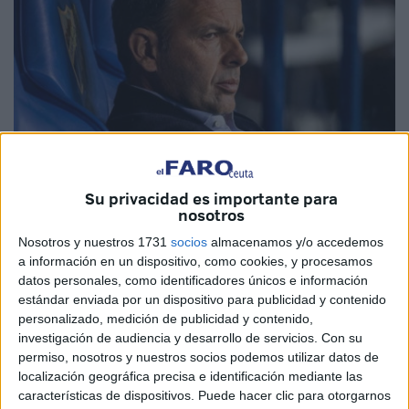
Su privacidad es importante para
nosotros
Imágenes cedidas
Nosotros y nuestros 1731
socios
almacenamos y/o accedemos
a información en un dispositivo, como cookies, y procesamos
datos personales, como identificadores únicos e información
estándar enviada por un dispositivo para publicidad y contenido
Finalmente, el grupo Pachuca que dirige al
Real Oviedo
personalizado, medición de publicidad y contenido,
ya tiene entrenador para la temporada que viene y el
investigación de audiencia y desarrollo de servicios.
Con su
elegido ha sido Javi Calleja. Ni Luis García, ni
Alexander
permiso, nosotros y nuestros socios podemos utilizar datos de
‘Cacique’ Medina
ni por supuesto José Juan Romero,
localización geográfica precisa e identificación mediante las
técnico del
Ceuta
serán los técnicos del conjunto
características de dispositivos. Puede hacer clic para otorgarnos