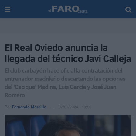
El Real Oviedo anuncia la
llegada del técnico Javi Calleja
El club carbayón hace oficial la contratación del
entrenador madrileño descartando las opciones
del 'Cacique' Medina, Luis García y José Juan
Romero
Por
Fernando Morcillo
07/07/2024 - 13:50