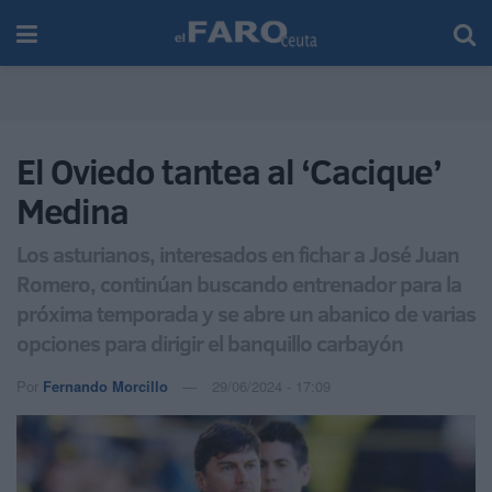
El Oviedo tantea al ‘Cacique’
Medina
Los asturianos, interesados en fichar a José Juan
Romero, continúan buscando entrenador para la
próxima temporada y se abre un abanico de varias
opciones para dirigir el banquillo carbayón
Por
Fernando Morcillo
29/06/2024 - 17:09