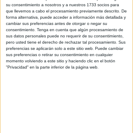
entre otros, el de la
Agrupación Deportiva Ceuta
, José
su consentimiento a nosotros y a nuestros 1733 socios para
Juan Romero que gusta mucho a la directiva de la entidad
que llevemos a cabo el procesamiento previamente descrito. De
forma alternativa, puede acceder a información más detallada y
carbayona.
cambiar sus preferencias antes de otorgar o negar su
consentimiento.
Tenga en cuenta que algún procesamiento de
El Oviedo se quedó a las puertas de
Primera División
tras
sus datos personales puede no requerir de su consentimiento,
caer en la final con el Espanyol y para la próxima
pero usted tiene el derecho de rechazar tal procesamiento. Sus
campaña, los del Carlos Tartiere quieran hacer las cosas
preferencias se aplicarán solo a este sitio web. Puede cambiar
bien y realizar un buen proyecto que le de al ascenso a la
sus preferencias o retirar su consentimiento en cualquier
momento volviendo a este sitio y haciendo clic en el botón
máxima categoría del fútbol español.
"Privacidad" en la parte inferior de la página web.
Las grandes temporadas que ha hecho José Juan Romero
en el banquillo del Ceuta ha despertado el interés de
clubes con mayor poso, como es el caso del Oviedo. Pero
el presidente del Ceuta ya dijo en declaraciones que quien
quiera llevarse a Romero deberá pagar un millón de euros
“ni uno más ni uno menos”.
Asimismo, no sería una operación fácil ya que José Juan