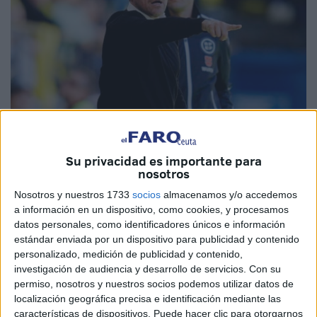
Su privacidad es importante para
Imágenes cedidas
nosotros
Nosotros y nuestros 1733
socios
almacenamos y/o accedemos
a información en un dispositivo, como cookies, y procesamos
datos personales, como identificadores únicos e información
El
Real Oviedo
sigue en busca de su entrenador para la
estándar enviada por un dispositivo para publicidad y contenido
próxima temporada. Ahora, el conjunto carbayón se ha
personalizado, medición de publicidad y contenido,
interesado en la situación del uruguayo Alexander
investigación de audiencia y desarrollo de servicios.
Con su
permiso, nosotros y nuestros socios podemos utilizar datos de
‘Cacique’ Medina, exentrenador del Granada. Los
localización geográfica precisa e identificación mediante las
asturianos siguen sondeando a varios directores técnicos,
características de dispositivos. Puede hacer clic para otorgarnos