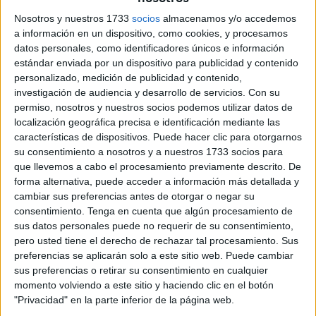
ser un vecino de Ceuta, debe tener en cuenta cuáles son
Nosotros y nuestros 1733
socios
almacenamos y/o accedemos
los motivos que pudieran llevar a esta situación.
a información en un dispositivo, como cookies, y procesamos
datos personales, como identificadores únicos e información
De acuerdo con lo que explica el
Servicio Público de
estándar enviada por un dispositivo para publicidad y contenido
personalizado, medición de publicidad y contenido,
Empleo Estatal
, a diferencia de la extinción, la
investigación de audiencia y desarrollo de servicios.
Con su
suspensión permite
reanudar el cobro
posteriormente si
permiso, nosotros y nuestros socios podemos utilizar datos de
se mantienen los requisitos legales.
localización geográfica precisa e identificación mediante las
características de dispositivos. Puede hacer clic para otorgarnos
Asimismo, es importante destacar que, por lo general, este
su consentimiento a nosotros y a nuestros 1733 socios para
periodo de pausa no afecta a la duración total de la
que llevemos a cabo el procesamiento previamente descrito. De
forma alternativa, puede acceder a información más detallada y
prestación, salvo cuando se trata de una sanción por
cambiar sus preferencias antes de otorgar o negar su
infracciones leves o graves.
consentimiento.
Tenga en cuenta que algún procesamiento de
sus datos personales puede no requerir de su consentimiento,
Principales motivos del SEPE para
pero usted tiene el derecho de rechazar tal procesamiento. Sus
preferencias se aplicarán solo a este sitio web. Puede cambiar
suspender el paro
sus preferencias o retirar su consentimiento en cualquier
momento volviendo a este sitio y haciendo clic en el botón
Según lo que traslada el SEPE, existen diversas
"Privacidad" en la parte inferior de la página web.