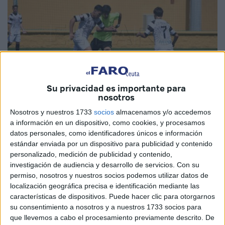
Su privacidad es importante para
nosotros
Nosotros y nuestros 1733
socios
almacenamos y/o accedemos
Imagen de archivo
a información en un dispositivo, como cookies, y procesamos
datos personales, como identificadores únicos e información
estándar enviada por un dispositivo para publicidad y contenido
personalizado, medición de publicidad y contenido,
investigación de audiencia y desarrollo de servicios.
Con su
El CD Polillas pasó por un duro bache el pasado domingo
permiso, nosotros y nuestros socios podemos utilizar datos de
cuando cayó por un 0-6 ante el Cádiz en el
'José Martínez
localización geográfica precisa e identificación mediante las
Pirri'
de Ceuta. Los de Raúl Alcázar sabían que se medían
características de dispositivos. Puede hacer clic para otorgarnos
ante un conjunto filial que ansiaba puntuar dentro de la
su consentimiento a nosotros y a nuestros 1733 socios para
categoría, por lo que esta era la ocasión perfecta para los
que llevemos a cabo el procesamiento previamente descrito. De