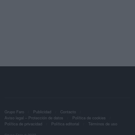
Grupo Faro
Publicidad
Contacto
Aviso legal – Protección de datos
Política de cookies
Política de privacidad
Política editorial
Términos de uso
Grupo Faro © 2023