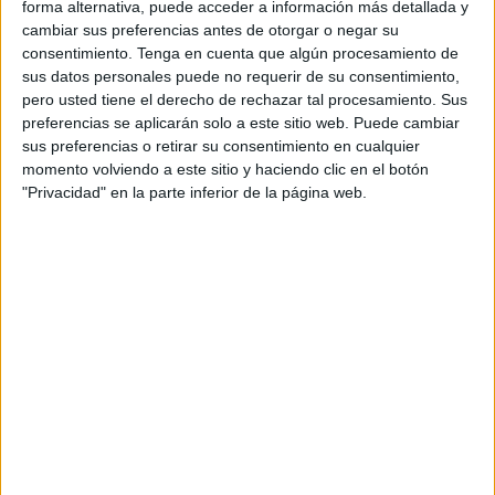
forma alternativa, puede acceder a información más detallada y
gaditanos.
cambiar sus preferencias antes de otorgar o negar su
consentimiento.
Tenga en cuenta que algún procesamiento de
Ante esta segunda derrota de la temporada, los ánimos
sus datos personales puede no requerir de su consentimiento,
dentro del vestuario del
Polillas
no son los mejores. El
pero usted tiene el derecho de rechazar tal procesamiento. Sus
técnico, Raúl Alcázar tiene claro que ahora le toca al
preferencias se aplicarán solo a este sitio web. Puede cambiar
cuerpo técnico hacer la función de "levantar los ánimos de
sus preferencias o retirar su consentimiento en cualquier
momento volviendo a este sitio y haciendo clic en el botón
los jugadores", hacia los cuales siguen manteniendo la
"Privacidad" en la parte inferior de la página web.
confianza.
El entrenador del conjunto caballa asumió el 'mea culpa'
de la derrota afirmando que "nos salió un mal partido".
Ante esta situación, tanto el cuerpo técnico como los
jugadores no piensan bajar los brazos y "trabajaremos
esta semana para no cometer esos errores". La temporada
acaba de empezar, por lo que aún queda mucho recorrido
por delante. Es por ello que "vamos a intentarlo con todas
nuestras fuerzas".