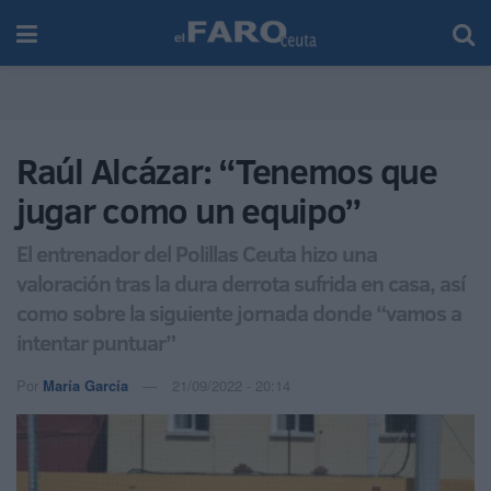
Raúl Alcázar: “Tenemos que
jugar como un equipo”
El entrenador del Polillas Ceuta hizo una
valoración tras la dura derrota sufrida en casa, así
como sobre la siguiente jornada donde “vamos a
intentar puntuar”
Por
María García
21/09/2022 - 20:14