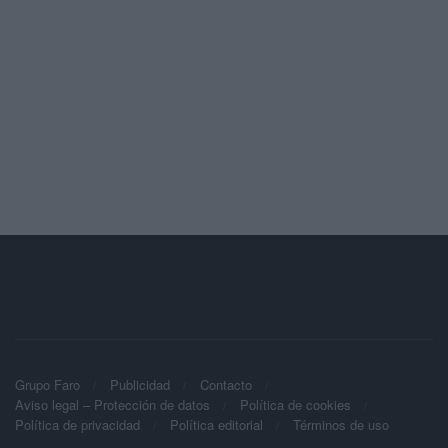
Grupo Faro
Publicidad
Contacto
Aviso legal – Protección de datos
Política de cookies
Política de privacidad
Política editorial
Términos de uso