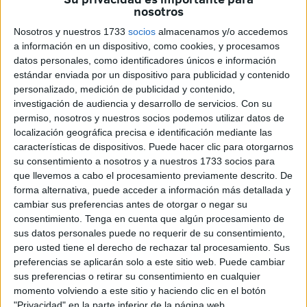
Jornada 24
nosotros
Nosotros y nuestros 1733
socios
almacenamos y/o accedemos
Real Sporting de Gijón 1 - Sevilla FC 0 – Arbitro Martínez
a información en un dispositivo, como cookies, y procesamos
Banegas, regular.
datos personales, como identificadores únicos e información
estándar enviada por un dispositivo para publicidad y contenido
Sporting de Gijón: Castro, Echevarría, Alonso, Fabián,
personalizado, medición de publicidad y contenido,
José Manuel, Pascual, Herrero II, Fanjul, Megido, Ciriaco y
investigación de audiencia y desarrollo de servicios.
Con su
permiso, nosotros y nuestros socios podemos utilizar datos de
Churruca
localización geográfica precisa e identificación mediante las
características de dispositivos. Puede hacer clic para otorgarnos
Sevilla FC: Rodri, Blanco, Pazos, Hita, Costas, Santos,
su consentimiento a nosotros y a nuestros 1733 socios para
Lora, Ramoní, De Diego, Chacón y Berruezo.
que llevemos a cabo el procesamiento previamente descrito. De
forma alternativa, puede acceder a información más detallada y
Al comenzar la segunda parte, Lebrón entró en el lugar de
cambiar sus preferencias antes de otorgar o negar su
Ramoní.
consentimiento.
Tenga en cuenta que algún procesamiento de
sus datos personales puede no requerir de su consentimiento,
El gol fue obra de Fanjul, en el minuto 24 de la primera
pero usted tiene el derecho de rechazar tal procesamiento. Sus
parte
preferencias se aplicarán solo a este sitio web. Puede cambiar
sus preferencias o retirar su consentimiento en cualquier
El conjunto andaluz realizó un partido muy discreto, sin
momento volviendo a este sitio y haciendo clic en el botón
"Privacidad" en la parte inferior de la página web.