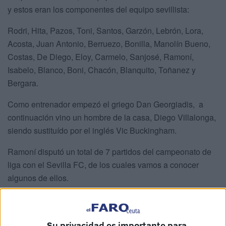
y estos eran los componentes del equipo sevillista:
Rodri, Hita, Pazos, Toni, Santos, Garzón, Lebrón, Lora,
Acosta, Juan Antonio, Berruezo, Bonilla, Manolín Bueno,
Costas, De Diego, Eloy, Carmelo, Sanjosé, Ramoní,
Isabelo, Blanco, Boni, Chacón, Blanquito, Toñanez y
Bergara.
Como entrenador empezó el griego Dan Georgiadis, a
continuación vino un hombre de la casa, Diego Villalonga,
siendo sustituído por el inglés Vic Buckingham.
Ramoní disputó un total de 7 partidos del campeonato de
liga con el Sevilla FC, de los cuales vamos a conocer
algunos de ellos.
Su debut con el Sevilla FC:
Estadio el Molinón – Domingo, día 5 de Marzo de 1972 –
Su privacidad es importante para