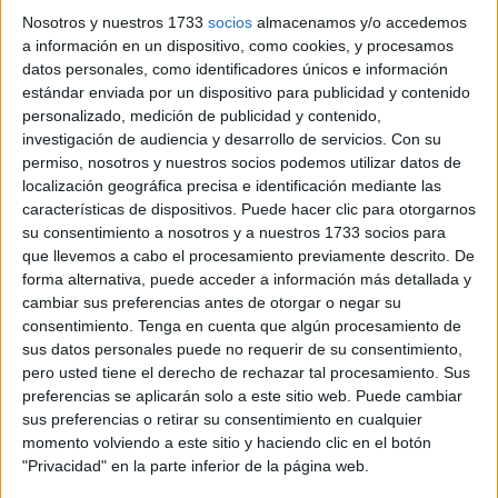
Nosotros y nuestros 1733
socios
almacenamos y/o accedemos
Dentro del
Programa Anual de Preparación
, las
a información en un dispositivo, como cookies, y procesamos
unidades han llevado a cabo
prácticas
con
obuses de
datos personales, como identificadores únicos e información
estándar enviada por un dispositivo para publicidad y contenido
155/52 SIAC y 105/14 OTO Melara
en distintos
personalizado, medición de publicidad y contenido,
asentamientos del litoral
de Ceuta, en el marco de su
investigación de audiencia y desarrollo de servicios.
Con su
rutina de instrucción como parte del Ejército de Tierra.
permiso, nosotros y nuestros socios podemos utilizar datos de
localización geográfica precisa e identificación mediante las
El Ramix-30, una de las unidades históricas con mayor
características de dispositivos. Puede hacer clic para otorgarnos
presencia en la ciudad, desarrolla periódicamente
su consentimiento a nosotros y a nuestros 1733 socios para
que llevemos a cabo el procesamiento previamente descrito. De
maniobras destinadas a
garantizar la operatividad y la
forma alternativa, puede acceder a información más detallada y
preparación de su personal
.
cambiar sus preferencias antes de otorgar o negar su
consentimiento.
Tenga en cuenta que algún procesamiento de
En este caso, los
entrenamientos
se han realizado con
sus datos personales puede no requerir de su consentimiento,
piezas de artillería
de campaña, fundamentales en
pero usted tiene el derecho de rechazar tal procesamiento. Sus
misiones de apoyo y defensa
, tanto en escenarios de
preferencias se aplicarán solo a este sitio web. Puede cambiar
sus preferencias o retirar su consentimiento en cualquier
despliegue exterior
como en el
refuerzo de la seguridad
momento volviendo a este sitio y haciendo clic en el botón
del territorio nacional.
"Privacidad" en la parte inferior de la página web.