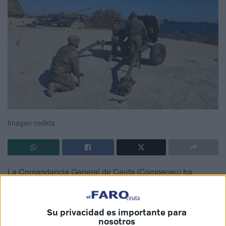
Imagen cedida
La Comandancia General de Ceuta (Comgeceu) ha
informado a través de sus redes sociales de un nuevo
ejercicio de
adiestramiento
del
Grupo de Artillería de
Campaña del Regimiento Mixto de Artillería nº 30
Su privacidad es importante para
nosotros
(Ramix-30)
.