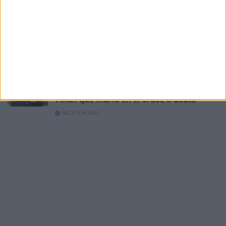
HACE 8 HORAS
El Colegio de Médicos pide a Mónica
García medidas urgentes ante la
"catástrofe asistencial" en Ceuta
HACE 8 HORAS
Aymane, el joven con la equipación del
Milan que murió en el cruce a Ceuta
HACE 9 HORAS