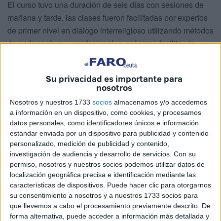
El curso tuvo una duración de seis días con sesiones de
mañana y tarde, las clases fueron facilitadas por expertos
de primer nivel en diálogo interreligioso utilizando métodos
de pedagogía muy profesionales, así como facilitando
materiales a los alumnos para poner en práctica lo
aprendido. El curso de completo con la visita a tres de los
Su privacidad es importante para
principales lugares religiosos de la ciudad de Viena como
nosotros
son: la Mezquita-Centro Islámico, la Sinagoga (una de las
Nosotros y nuestros 1733
socios
almacenamos y/o accedemos
más antiguas de Europa) y la Iglesia Anglicana. En este
a información en un dispositivo, como cookies, y procesamos
curso han participado 20 alumnos de 14 países y cinco
datos personales, como identificadores únicos e información
religiones: cristianismo (católico, ortodoxo y protestante),
estándar enviada por un dispositivo para publicidad y contenido
personalizado, medición de publicidad y contenido,
judaísmo, islam, budismo e hinduismo. También se hizo
investigación de audiencia y desarrollo de servicios.
Con su
una visita guiada a algunos de los lugares más
permiso, nosotros y nuestros socios podemos utilizar datos de
emblemáticos de Viena, conocida mundialmente como la
localización geográfica precisa e identificación mediante las
capital de la música.
características de dispositivos. Puede hacer clic para otorgarnos
su consentimiento a nosotros y a nuestros 1733 socios para
que llevemos a cabo el procesamiento previamente descrito. De
forma alternativa, puede acceder a información más detallada y