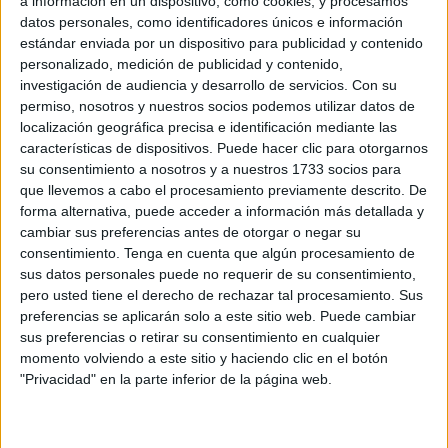
a información en un dispositivo, como cookies, y procesamos
datos personales, como identificadores únicos e información
POR
JUAN CARLOS RAMCHANDANI
21/01/2026
0
estándar enviada por un dispositivo para publicidad y contenido
La Princesa Irene de Grecia: una vida
personalizado, medición de publicidad y contenido,
inspirada por la India, la espiritualidad y la
investigación de audiencia y desarrollo de servicios.
Con su
compasión
permiso, nosotros y nuestros socios podemos utilizar datos de
localización geográfica precisa e identificación mediante las
POR
JUAN CARLOS RAMCHANDANI
15/01/2026
0
características de dispositivos. Puede hacer clic para otorgarnos
Mina: la gata que transformó un hogar y un
su consentimiento a nosotros y a nuestros 1733 socios para
corazón
que llevemos a cabo el procesamiento previamente descrito. De
forma alternativa, puede acceder a información más detallada y
POR
JUAN CARLOS RAMCHANDANI
13/12/2025
2
cambiar sus preferencias antes de otorgar o negar su
Diwali, la Festividad de las Luces
consentimiento.
Tenga en cuenta que algún procesamiento de
sus datos personales puede no requerir de su consentimiento,
POR
JUAN CARLOS RAMCHANDANI
18/10/2025
1
pero usted tiene el derecho de rechazar tal procesamiento. Sus
preferencias se aplicarán solo a este sitio web. Puede cambiar
Carta a la Sra. Carmona y el Movimiento
sus preferencias o retirar su consentimiento en cualquier
Ciudadano para la Dignidad
momento volviendo a este sitio y haciendo clic en el botón
POR
JUAN CARLOS RAMCHANDANI
07/08/2025
1
"Privacidad" en la parte inferior de la página web.
Sri Vaishna Stotra Mala, una joya devocional
ahora en español